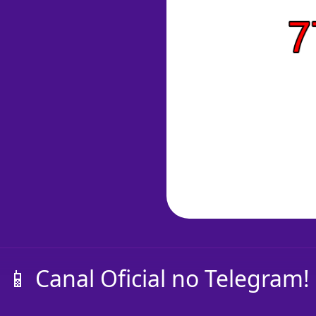
📱 Canal Oficial no Telegram!