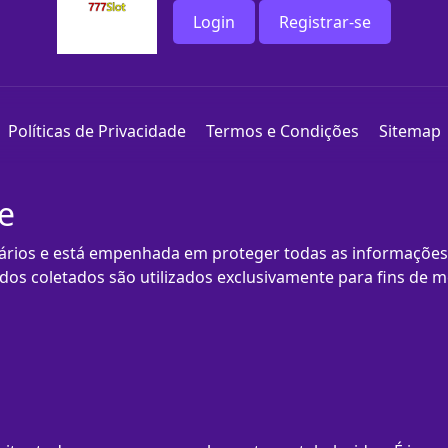
Login
Registrar-se
Políticas de Privacidade
Termos e Condições
Sitemap
de
suários e está empenhada em proteger todas as informações
os coletados são utilizados exclusivamente para fins de m