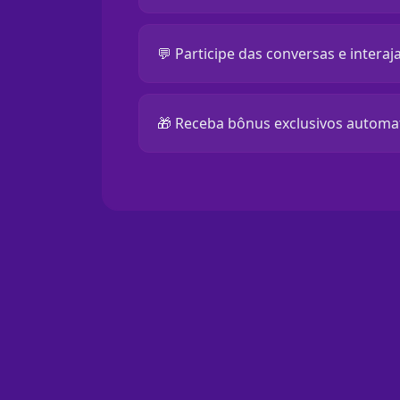
💬 Participe das conversas e interaj
🎁 Receba bônus exclusivos autom