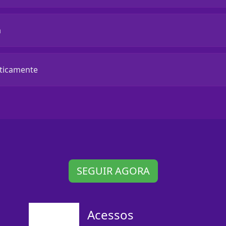
a
aticamente
SEGUIR AGORA
Acessos