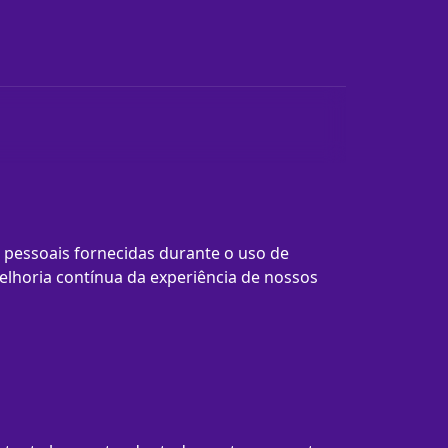
 pessoais fornecidas durante o uso de
elhoria contínua da experiência de nossos