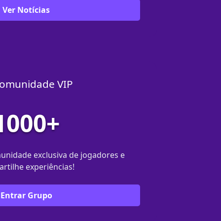
Ver Notícias
Comunidade VIP
1000+
unidade exclusiva de jogadores e
rtilhe experiências!
Entrar Grupo