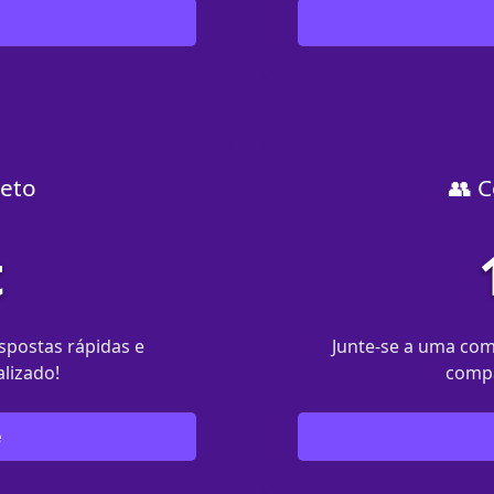
reto
👥 
t
espostas rápidas e
Junte-se a uma com
lizado!
compa
e