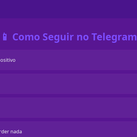
📱 Como Seguir no Telegram
ositivo
erder nada