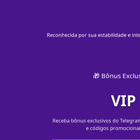
Reconhecida por sua estabilidade e int
🎁 Bônus Exclu
VIP
Receba bônus exclusivos do Telegra
e códigos promocionai