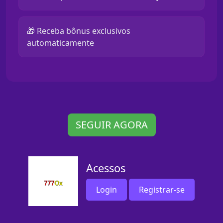
🎁 Receba bônus exclusivos
automaticamente
SEGUIR AGORA
Acessos
Login
Registrar-se