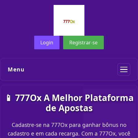
Login
Registrar-se
Menu
📱 777Ox A Melhor Plataforma
de Apostas
Cadastre-se na 777Ox para ganhar bônus no
cadastro e em cada recarga. Com a 777Ox, você