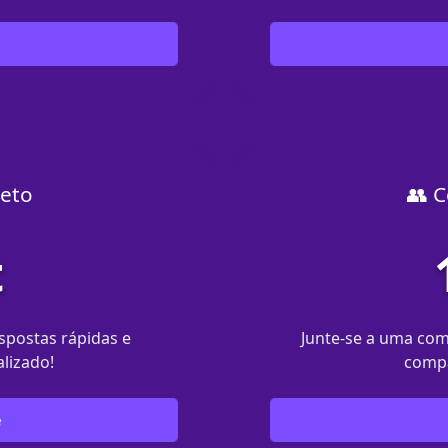
reto
👥 
t
espostas rápidas e
Junte-se a uma com
lizado!
compa
e