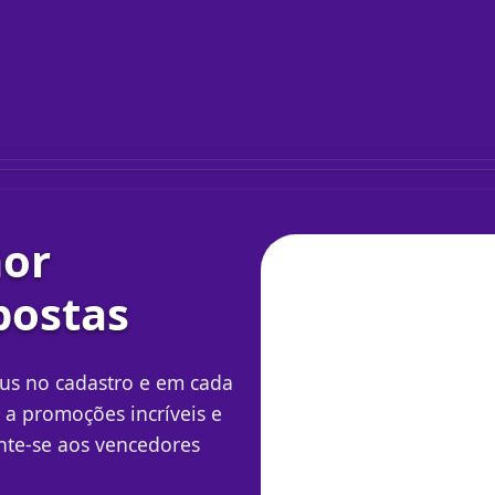
hor
postas
us no cadastro e em cada
 a promoções incríveis e
unte-se aos vencedores