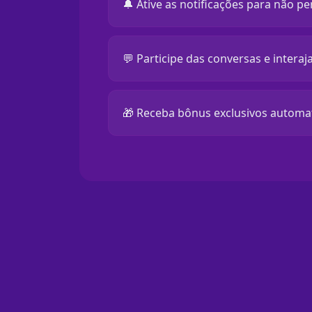
🔔 Ative as notificações para não p
💬 Participe das conversas e interaj
🎁 Receba bônus exclusivos autom