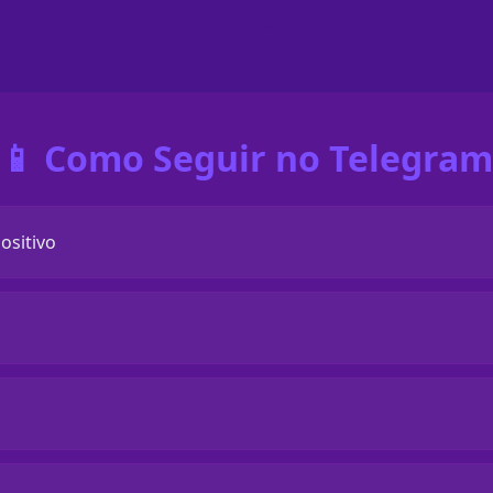
📱 Como Seguir no Telegram
ositivo