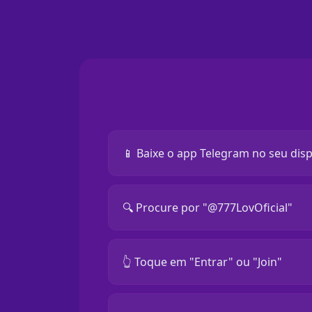
📱 Baixe o app Telegram no seu disp
🔍 Procure por "@777LovOficial"
👆 Toque em "Entrar" ou "Join"