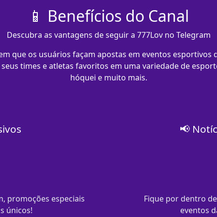
📱 Benefícios do Canal
Descubra as vantagens de seguir a 777Lov no Telegram
item que os usuários façam apostas em eventos esportivos 
m seus times e atletas favoritos em uma variedade de esporte
hóquei e muito mais.
sivos
📢 Notí
m, promoções especiais
Fique por dentro d
s únicos!
eventos d