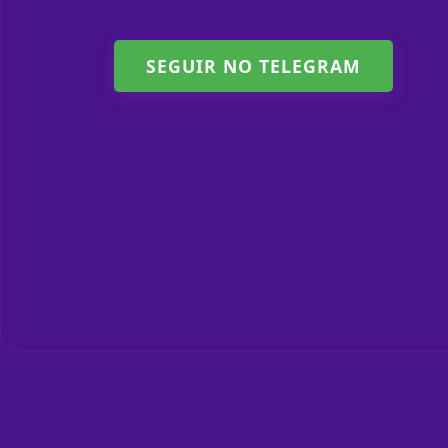
SEGUIR NO TELEGRAM