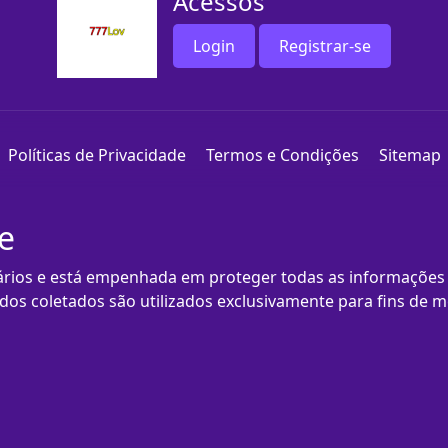
Acessos
Login
Registrar-se
Políticas de Privacidade
Termos e Condições
Sitemap
de
uários e está empenhada em proteger todas as informações
os coletados são utilizados exclusivamente para fins de m