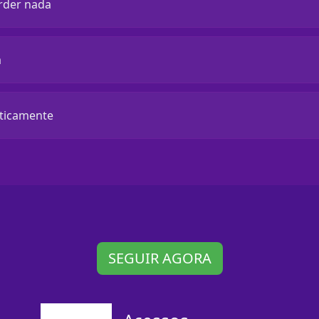
erder nada
a
aticamente
SEGUIR AGORA