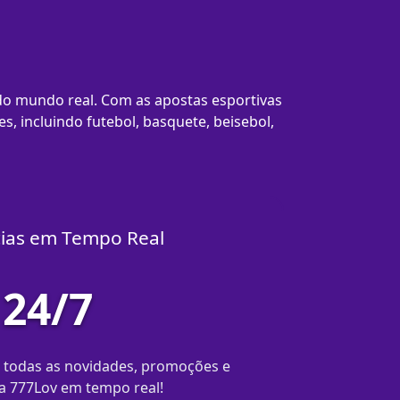
do mundo real. Com as apostas esportivas
s, incluindo futebol, basquete, beisebol,
cias em Tempo Real
24/7
e todas as novidades, promoções e
a 777Lov em tempo real!