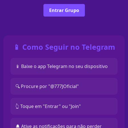
Entrar Grupo
📱 Como Seguir no Telegram
📱 Baixe o app Telegram no seu dispositivo
🔍 Procure por "@777JOficial"
👆 Toque em "Entrar" ou "Join"
🔔 Ative as notificações para não perder