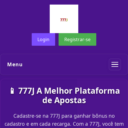
Login
Registrar-se
Menu
📱 777J A Melhor Plataforma
de Apostas
Cadastre-se na 777J para ganhar bônus no
cadastro e em cada recarga. Com a 777J, você tem