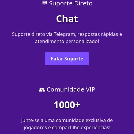
💬 Suporte Direto
Chat
Suporte direto via Telegram, respostas rápidas e
atendimento personalizado!
Falar Suporte
👥 Comunidade VIP
1000+
Junte-se a uma comunidade exclusiva de
jogadores e compartilhe experiências!