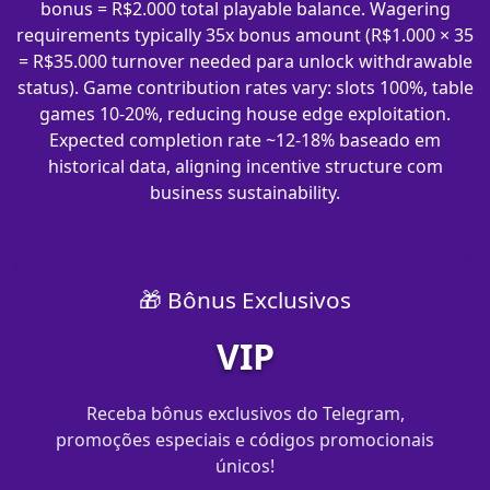
bonus = R$2.000 total playable balance. Wagering
requirements typically 35x bonus amount (R$1.000 × 35
= R$35.000 turnover needed para unlock withdrawable
status). Game contribution rates vary: slots 100%, table
games 10-20%, reducing house edge exploitation.
Expected completion rate ~12-18% baseado em
historical data, aligning incentive structure com
business sustainability.
🎁 Bônus Exclusivos
VIP
Receba bônus exclusivos do Telegram,
promoções especiais e códigos promocionais
únicos!