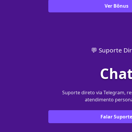
Ver Bônus
💬 Suporte Di
Cha
Suporte direto via Telegram, r
atendimento persona
Falar Suport