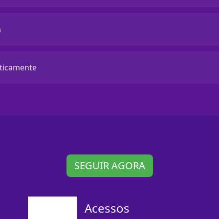
a
aticamente
SEGUIR AGORA
Acessos