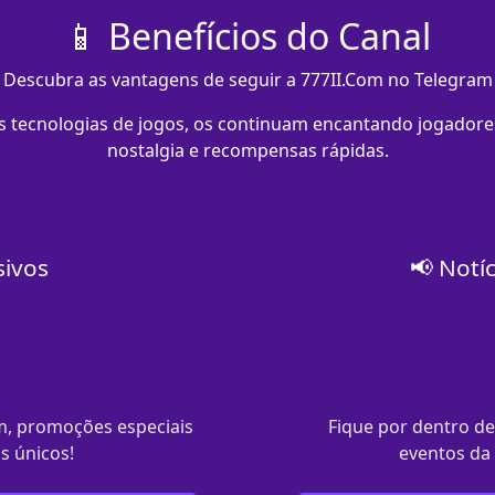
📱 Benefícios do Canal
Descubra as vantagens de seguir a 777II.Com no Telegram
 tecnologias de jogos, os continuam encantando jogadores
nostalgia e recompensas rápidas.
sivos
📢 Notí
m, promoções especiais
Fique por dentro d
s únicos!
eventos da