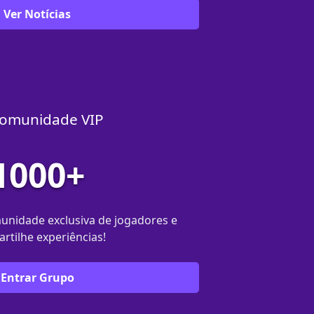
Ver Notícias
Comunidade VIP
1000+
unidade exclusiva de jogadores e
rtilhe experiências!
Entrar Grupo