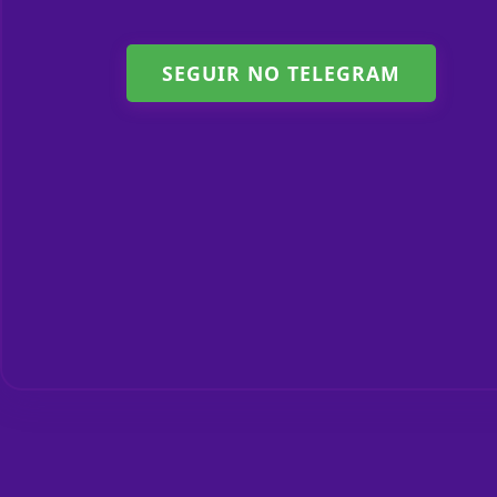
SEGUIR NO TELEGRAM