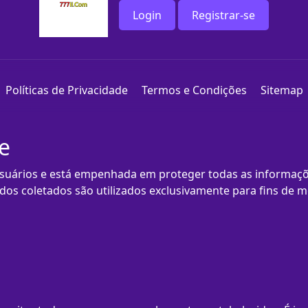
Login
Registrar-se
Políticas de Privacidade
Termos e Condições
Sitemap
de
 usuários e está empenhada em proteger todas as informaçõ
os coletados são utilizados exclusivamente para fins de m