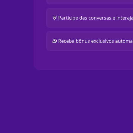
💬 Participe das conversas e interaj
🎁 Receba bônus exclusivos autom