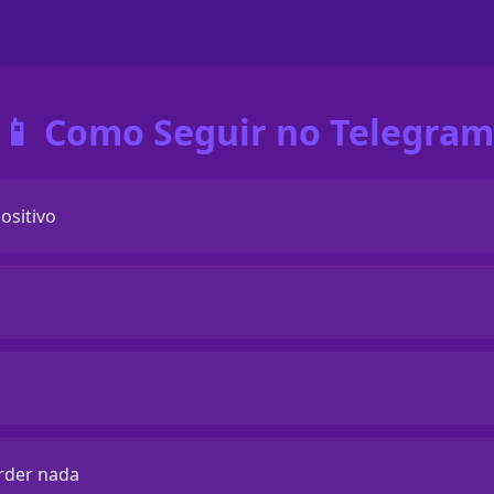
📱 Como Seguir no Telegram
ositivo
erder nada