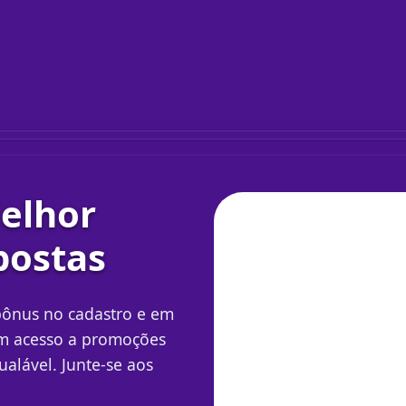
Melhor
postas
bônus no cadastro e em
em acesso a promoções
ualável. Junte-se aos