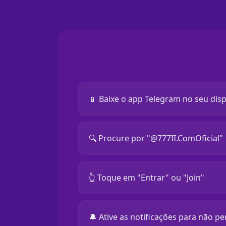
📱 Baixe o app Telegram no seu disp
🔍 Procure por "@777II.ComOficial"
👆 Toque em "Entrar" ou "Join"
🔔 Ative as notificações para não p