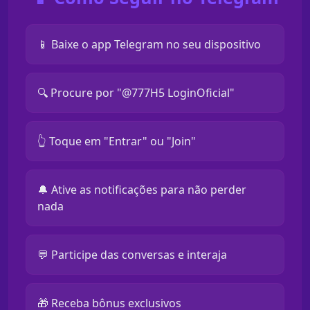
📱 Baixe o app Telegram no seu dispositivo
🔍 Procure por "@777H5 LoginOficial"
👆 Toque em "Entrar" ou "Join"
🔔 Ative as notificações para não perder
nada
💬 Participe das conversas e interaja
🎁 Receba bônus exclusivos