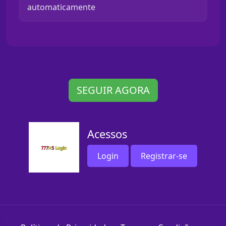
automaticamente
SEGUIR AGORA
Acessos
Login
Registrar-se