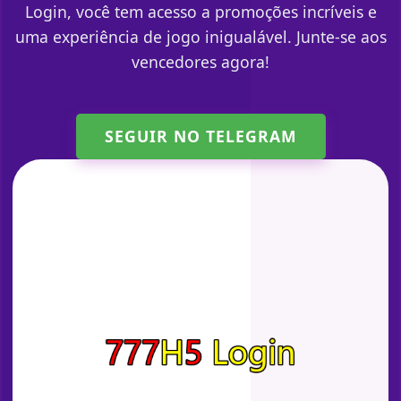
Login, você tem acesso a promoções incríveis e
uma experiência de jogo inigualável. Junte-se aos
vencedores agora!
SEGUIR NO TELEGRAM