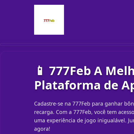
📱 777Feb A Mel
Plataforma de A
Cadastre-se na 777Feb para ganhar bôn
recarga. Com a 777Feb, você tem acesso
uma experiência de jogo inigualável. J
agora!