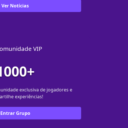
Ver Notícias
Comunidade VIP
1000+
unidade exclusiva de jogadores e
rtilhe experiências!
Entrar Grupo