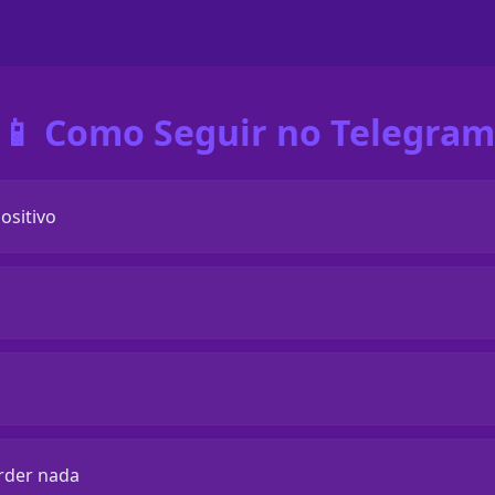
📱 Como Seguir no Telegram
ositivo
erder nada