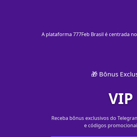
A plataforma 777Feb Brasil é centrada n
🎁 Bônus Exclu
VIP
Receba bônus exclusivos do Telegra
e códigos promocionai