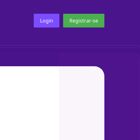
Login
Registrar-se