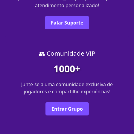
atendimento personalizado!
Falar Suporte
👥 Comunidade VIP
1000+
Junte-se a uma comunidade exclusiva de
jogadores e compartilhe experiências!
Entrar Grupo