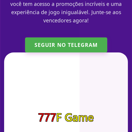
você tem acesso a promoções incríveis e uma
experiência de jogo inigualável. Junte-se aos
vencedores agora!
SEGUIR NO TELEGRAM