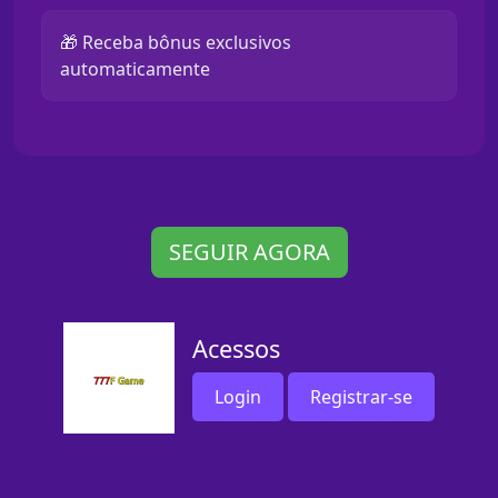
🎁 Receba bônus exclusivos
automaticamente
SEGUIR AGORA
Acessos
Login
Registrar-se