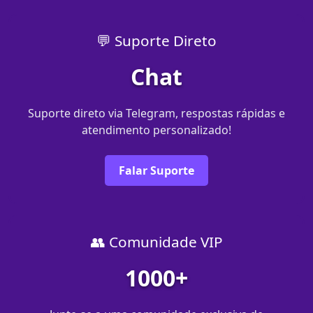
💬 Suporte Direto
Chat
Suporte direto via Telegram, respostas rápidas e
atendimento personalizado!
Falar Suporte
👥 Comunidade VIP
1000+