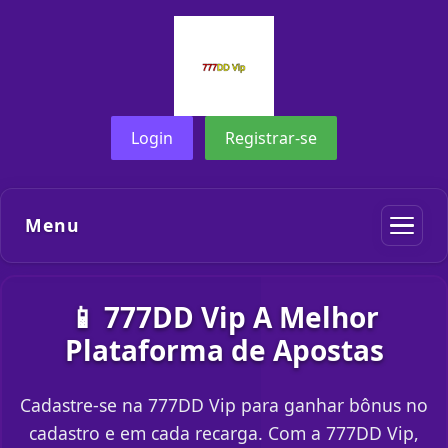
Login
Registrar-se
Menu
📱 777DD Vip A Melhor
Plataforma de Apostas
Cadastre-se na 777DD Vip para ganhar bônus no
cadastro e em cada recarga. Com a 777DD Vip,