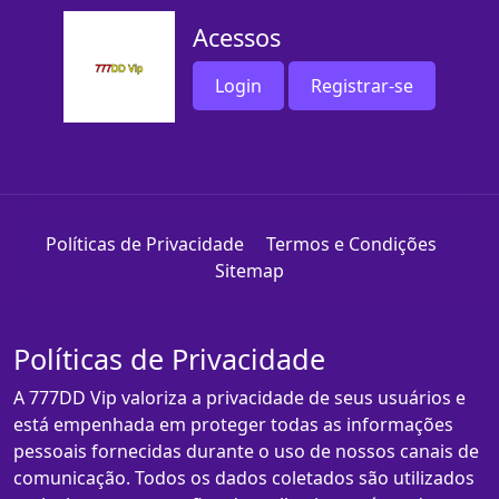
Acessos
Login
Registrar-se
Políticas de Privacidade
Termos e Condições
Sitemap
Políticas de Privacidade
A 777DD Vip valoriza a privacidade de seus usuários e
está empenhada em proteger todas as informações
pessoais fornecidas durante o uso de nossos canais de
comunicação. Todos os dados coletados são utilizados