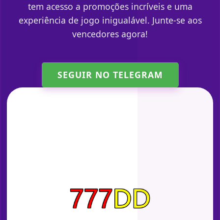
tem acesso a promoções incríveis e uma
experiência de jogo inigualável. Junte-se aos
vencedores agora!
SEGUIR NO TELEGRAM