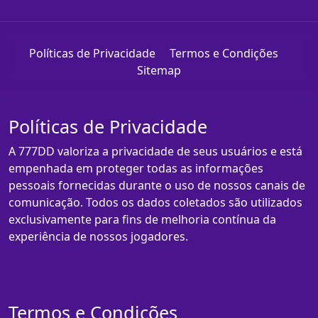
Políticas de Privacidade
Termos e Condições
Sitemap
Políticas de Privacidade
A 777DD valoriza a privacidade de seus usuários e está
empenhada em proteger todas as informações
pessoais fornecidas durante o uso de nossos canais de
comunicação. Todos os dados coletados são utilizados
exclusivamente para fins de melhoria contínua da
experiência de nossos jogadores.
Termos e Condições