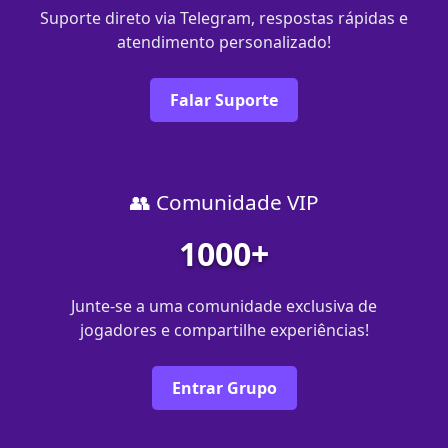
Suporte direto via Telegram, respostas rápidas e
atendimento personalizado!
Falar Suporte
👥 Comunidade VIP
1000+
Junte-se a uma comunidade exclusiva de
jogadores e compartilhe experiências!
Entrar Grupo