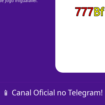
e jogo inigualável.
📱 Canal Oficial no Telegram!