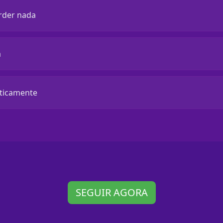
erder nada
a
aticamente
SEGUIR AGORA