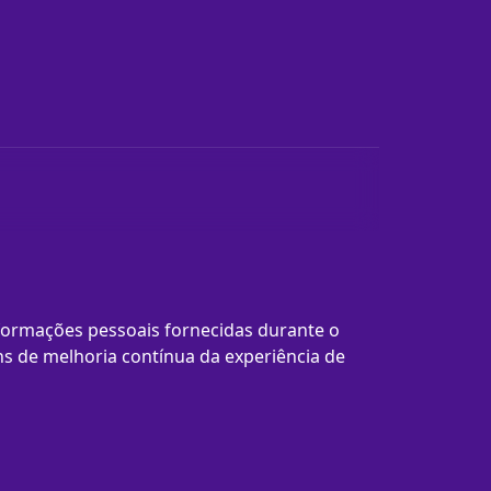
nformações pessoais fornecidas durante o
ns de melhoria contínua da experiência de