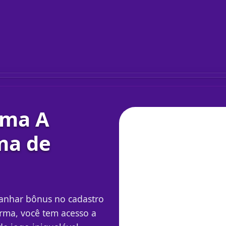
rma A
ma de
ganhar bônus no cadastro
rma, você tem acesso a