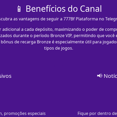
📱 Benefícios do Canal
cubra as vantagens de seguir a 777Bf Plataforma no Tele
 adicional a cada depósito, maximizando o poder de compr
zados durante o período Bronze VIP, permitindo que você 
ônus de recarga Bronze é especialmente útil para jogado
tipos de jogos.
sivos
📢 Notí
m, promoções especiais
Fique por dentro d