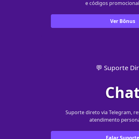
e códigos promocionai
Ver Bônus
💬 Suporte Di
Cha
Suporte direto via Telegram, r
atendimento persona
Falar Suport