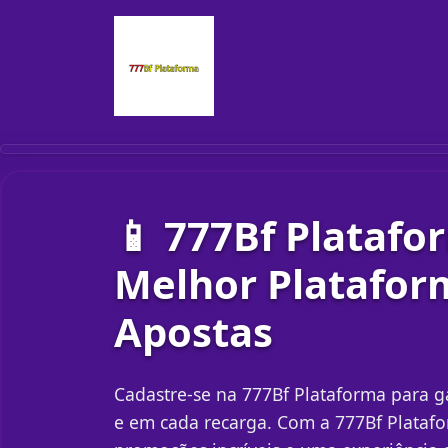
📱 777Bf Platafo
Melhor Platafor
Apostas
Cadastre-se na 777Bf Plataforma para 
e em cada recarga. Com a 777Bf Platafo