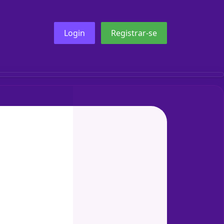
Login
Registrar-se