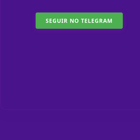
SEGUIR NO TELEGRAM