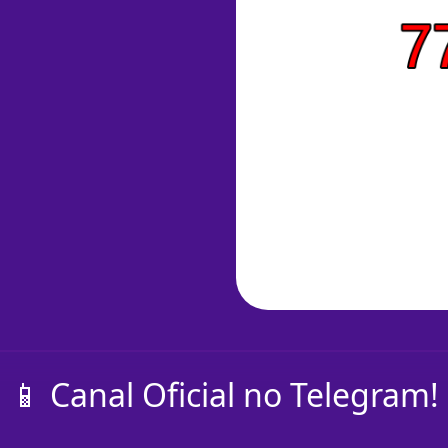
📱 Canal Oficial no Telegram!