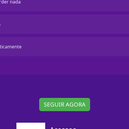
erder nada
a
aticamente
SEGUIR AGORA