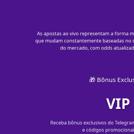
As apostas ao vivo representam a forma m
que mudam constantemente baseadas no qu
do mercado, com odds atualizada
🎁 Bônus Exclu
VIP
Receba bônus exclusivos do Telegra
e códigos promocionai