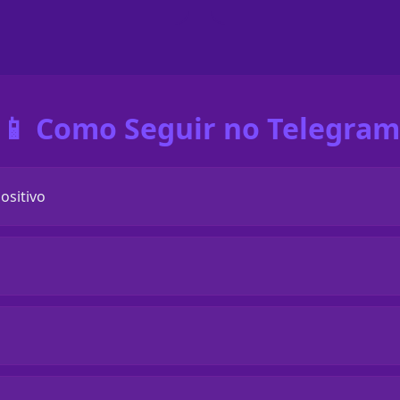
📱 Como Seguir no Telegram
ositivo