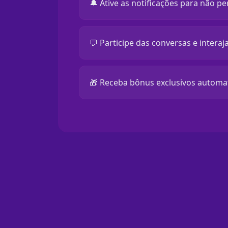
🔔 Ative as notificações para não p
💬 Participe das conversas e interaj
🎁 Receba bônus exclusivos autom