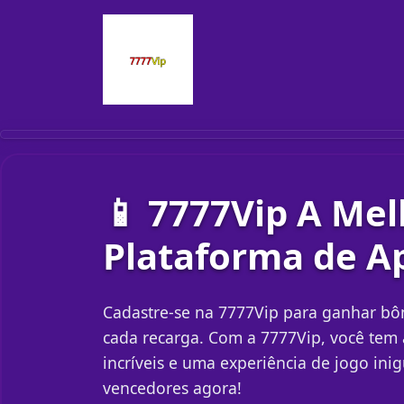
📱 7777Vip A Mel
Plataforma de A
Cadastre-se na 7777Vip para ganhar bô
cada recarga. Com a 7777Vip, você tem
incríveis e uma experiência de jogo inig
vencedores agora!