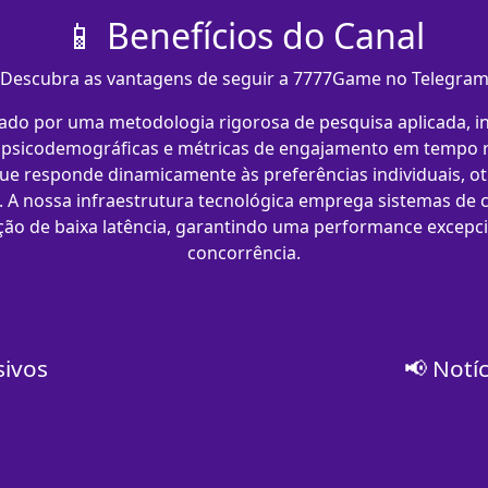
📱 Benefícios do Canal
Descubra as vantagens de seguir a 7777Game no Telegra
ado por uma metodologia rigorosa de pesquisa aplicada, 
s psicodemográficas e métricas de engajamento em tempo re
e responde dinamicamente às preferências individuais, 
o. A nossa infraestrutura tecnológica emprega sistemas de 
ação de baixa latência, garantindo uma performance excepc
concorrência.
sivos
📢 Notí