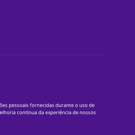
ões pessoais fornecidas durante o uso de
elhoria contínua da experiência de nossos