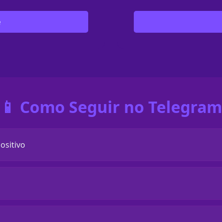
e
📱 Como Seguir no Telegram
ositivo