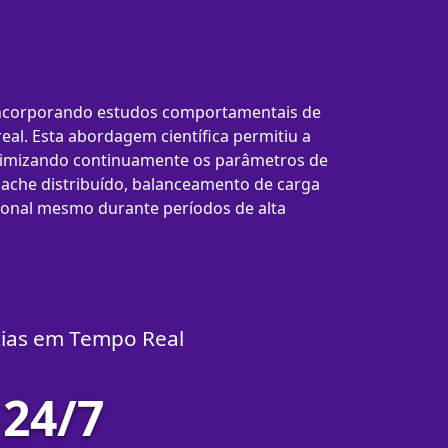
m
incorporando estudos comportamentais de
al. Esta abordagem científica permitiu a
otimizando continuamente os parâmetros de
cache distribuído, balanceamento de carga
ional mesmo durante períodos de alta
cias em Tempo Real
24/7