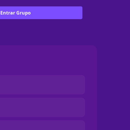
Entrar Grupo