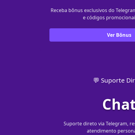
Receba bônus exclusivos do Telegra
e códigos promocionai
Ver Bônus
💬 Suporte Di
Cha
Suporte direto via Telegram, r
atendimento persona