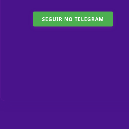
SEGUIR NO TELEGRAM