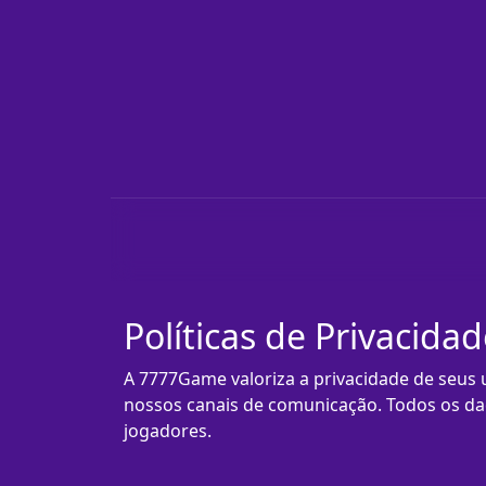
Políticas de Privacida
A 7777Game valoriza a privacidade de seus
nossos canais de comunicação. Todos os dad
jogadores.