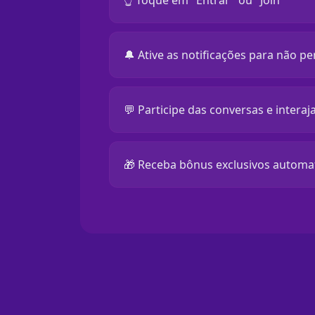
👆 Toque em "Entrar" ou "Join"
🔔 Ative as notificações para não p
💬 Participe das conversas e interaj
🎁 Receba bônus exclusivos autom