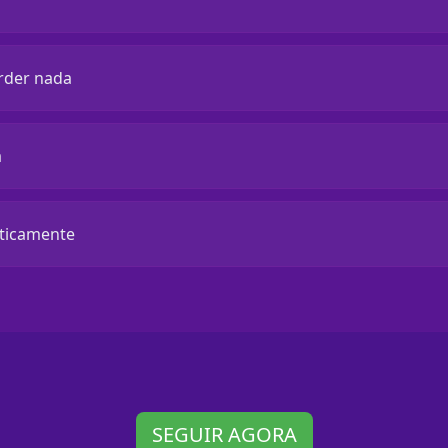
erder nada
a
aticamente
SEGUIR AGORA