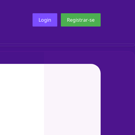
Login
Registrar-se