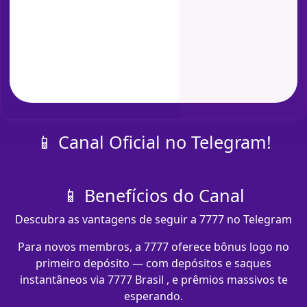
📱 Canal Oficial no Telegram!
📱 Benefícios do Canal
Descubra as vantagens de seguir a 7777 no Telegram
Para novos membros, a 7777 oferece bônus logo no
primeiro depósito — com depósitos e saques
instantâneos via 7777 Brasil , e prêmios massivos te
esperando.