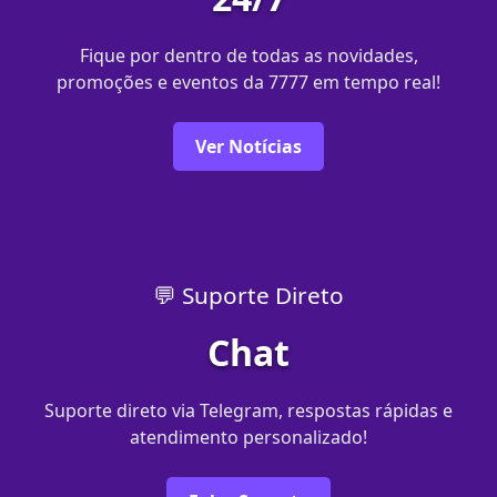
Fique por dentro de todas as novidades,
promoções e eventos da 7777 em tempo real!
Ver Notícias
💬 Suporte Direto
Chat
Suporte direto via Telegram, respostas rápidas e
atendimento personalizado!