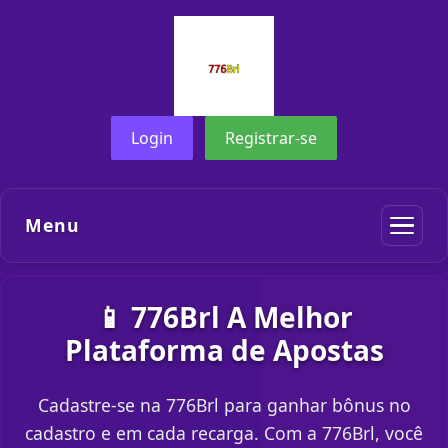
Login
Registrar-se
Menu
📱 776Brl A Melhor
Plataforma de Apostas
Cadastre-se na 776Brl para ganhar bônus no
cadastro e em cada recarga. Com a 776Brl, você