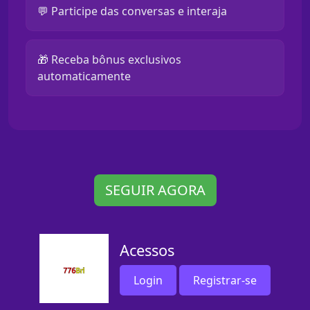
💬 Participe das conversas e interaja
🎁 Receba bônus exclusivos
automaticamente
SEGUIR AGORA
Acessos
Login
Registrar-se