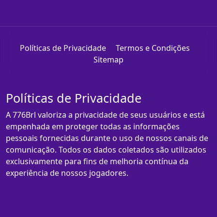
Políticas de Privacidade
Termos e Condições
Sitemap
Políticas de Privacidade
A 776Brl valoriza a privacidade de seus usuários e está
empenhada em proteger todas as informações
pessoais fornecidas durante o uso de nossos canais de
comunicação. Todos os dados coletados são utilizados
exclusivamente para fins de melhoria contínua da
experiência de nossos jogadores.