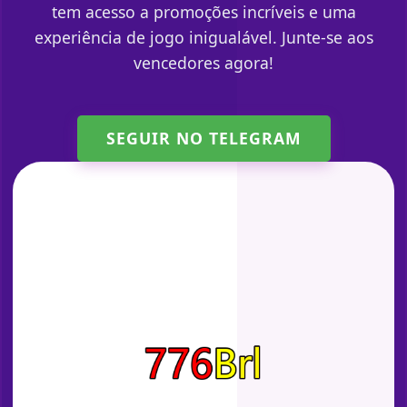
tem acesso a promoções incríveis e uma
experiência de jogo inigualável. Junte-se aos
vencedores agora!
SEGUIR NO TELEGRAM