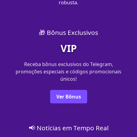
robusta.
🎁 Bônus Exclusivos
VIP
Receba bônus exclusivos do Telegram,
promoções especiais e códigos promocionais
únicos!
Ver Bônus
📢 Notícias em Tempo Real