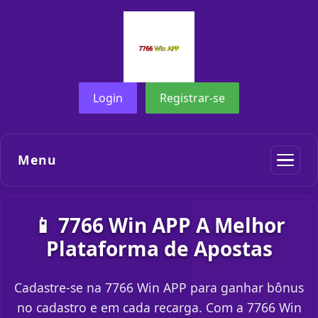
Login
Registrar-se
Menu
📱 7766 Win APP A Melhor
Plataforma de Apostas
Cadastre-se na 7766 Win APP para ganhar bônus
no cadastro e em cada recarga. Com a 7766 Win