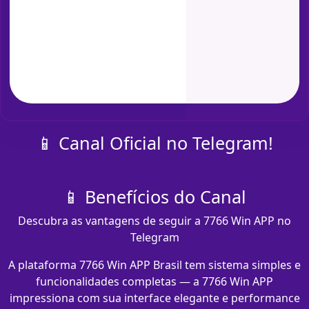
📱 Canal Oficial no Telegram!
📱 Benefícios do Canal
Descubra as vantagens de seguir a 7766 Win APP no
Telegram
A plataforma 7766 Win APP Brasil tem sistema simples e
funcionalidades completas — a 7766 Win APP
impressiona com sua interface elegante e performance