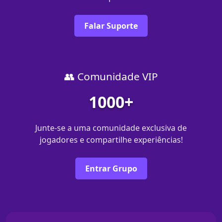
Falar Suporte
👥 Comunidade VIP
1000+
Junte-se a uma comunidade exclusiva de
jogadores e compartilhe experiências!
Entrar Grupo