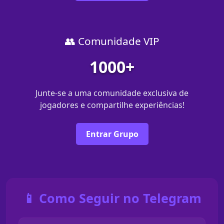
👥 Comunidade VIP
1000+
Junte-se a uma comunidade exclusiva de
jogadores e compartilhe experiências!
Entrar Grupo
📱 Como Seguir no Telegram