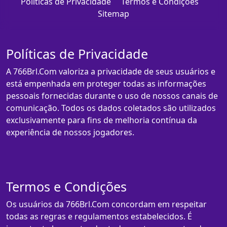
Políticas de Privacidade
Termos e Condições
Sitemap
Políticas de Privacidade
A 766Brl.Com valoriza a privacidade de seus usuários e
está empenhada em proteger todas as informações
pessoais fornecidas durante o uso de nossos canais de
comunicação. Todos os dados coletados são utilizados
exclusivamente para fins de melhoria contínua da
experiência de nossos jogadores.
Termos e Condições
Os usuários da 766Brl.Com concordam em respeitar
todas as regras e regulamentos estabelecidos. É