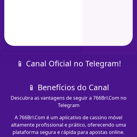
📱 Canal Oficial no Telegram!
📱 Benefícios do Canal
Descubra as vantagens de seguir a 766Brl.Com no
Telegram
A 766Brl.Com é um aplicativo de cassino móvel
altamente profissional e prático, oferecendo uma
plataforma segura e rápida para apostas online.