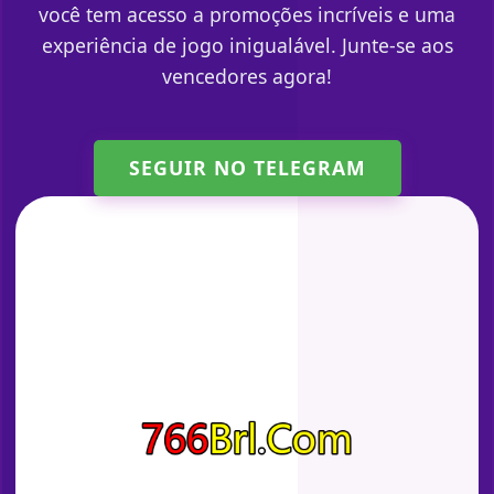
você tem acesso a promoções incríveis e uma
experiência de jogo inigualável. Junte-se aos
vencedores agora!
SEGUIR NO TELEGRAM