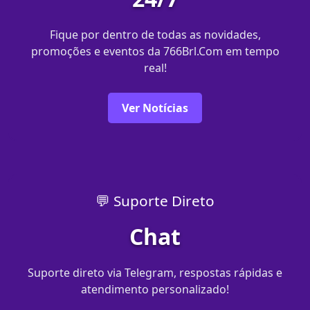
Fique por dentro de todas as novidades,
promoções e eventos da 766Brl.Com em tempo
real!
Ver Notícias
💬 Suporte Direto
Chat
Suporte direto via Telegram, respostas rápidas e
atendimento personalizado!