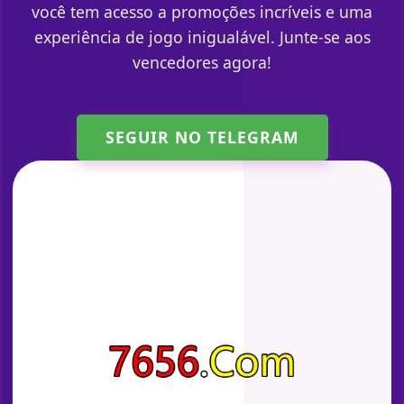
você tem acesso a promoções incríveis e uma
experiência de jogo inigualável. Junte-se aos
vencedores agora!
SEGUIR NO TELEGRAM