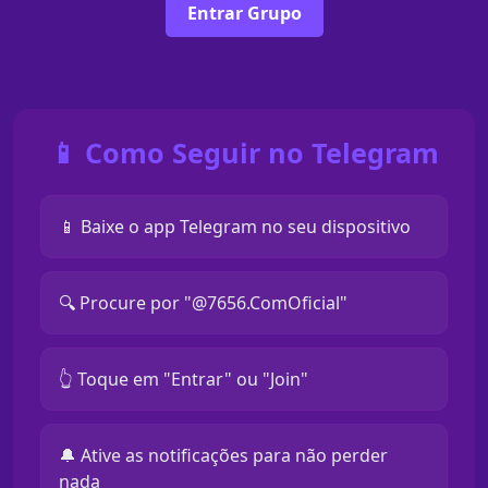
Entrar Grupo
📱 Como Seguir no Telegram
📱 Baixe o app Telegram no seu dispositivo
🔍 Procure por "@7656.ComOficial"
👆 Toque em "Entrar" ou "Join"
🔔 Ative as notificações para não perder
nada