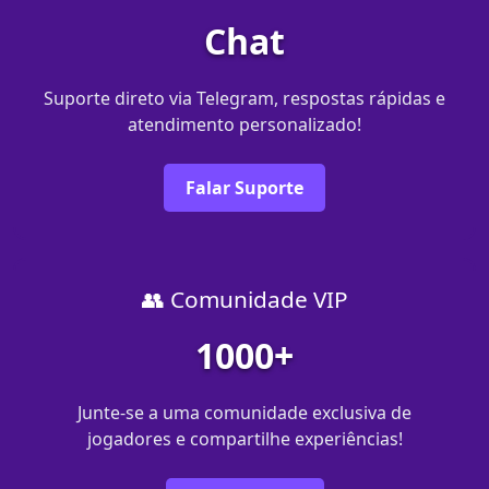
Chat
Suporte direto via Telegram, respostas rápidas e
atendimento personalizado!
Falar Suporte
👥 Comunidade VIP
1000+
Junte-se a uma comunidade exclusiva de
jogadores e compartilhe experiências!