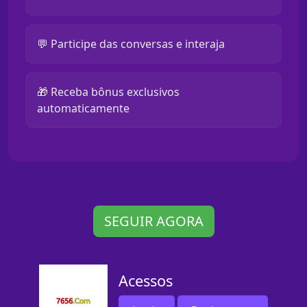
💬 Participe das conversas e interaja
🎁 Receba bônus exclusivos
automaticamente
SEGUIR AGORA
Acessos