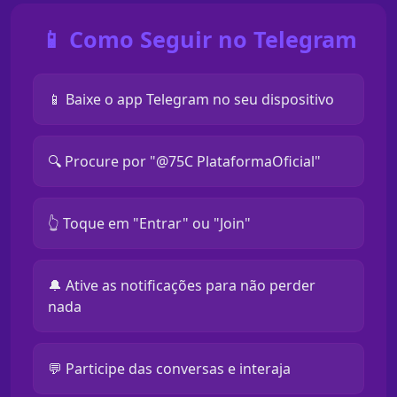
📱 Como Seguir no Telegram
📱 Baixe o app Telegram no seu dispositivo
🔍 Procure por "@75C PlataformaOficial"
👆 Toque em "Entrar" ou "Join"
🔔 Ative as notificações para não perder
nada
💬 Participe das conversas e interaja