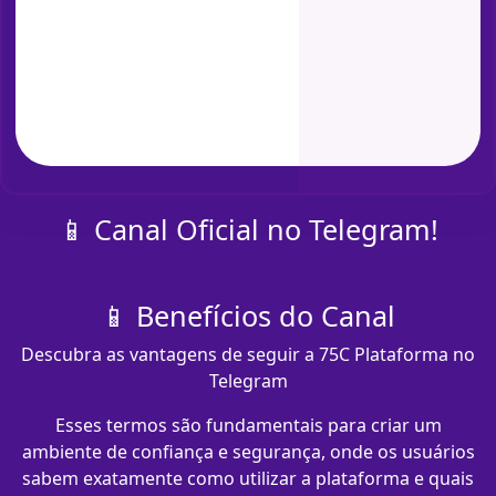
📱 Canal Oficial no Telegram!
📱 Benefícios do Canal
Descubra as vantagens de seguir a 75C Plataforma no
Telegram
Esses termos são fundamentais para criar um
ambiente de confiança e segurança, onde os usuários
sabem exatamente como utilizar a plataforma e quais