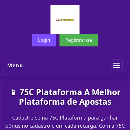
Login
Registrar-se
Menu
📱 75C Plataforma A Melhor
Plataforma de Apostas
Cadastre-se na 75C Plataforma para ganhar
bônus no cadastro e em cada recarga. Com a 75C