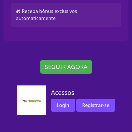
🎁 Receba bônus exclusivos
automaticamente
SEGUIR AGORA
Acessos
Login
Registrar-se