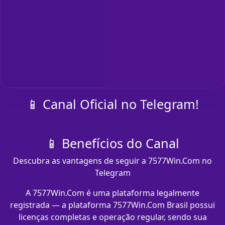
📱 Canal Oficial no Telegram!
📱 Benefícios do Canal
Descubra as vantagens de seguir a 7577Win.Com no
Telegram
A 7577Win.Com é uma plataforma legalmente
registrada — a plataforma 7577Win.Com Brasil possui
licenças completas e operação regular, sendo sua