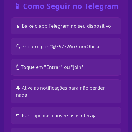
📱 Como Seguir no Telegram
📱 Baixe o app Telegram no seu dispositivo
🔍 Procure por "@7577Win.ComOficial"
👆 Toque em "Entrar" ou "Join"
🔔 Ative as notificações para não perder
nada
💬 Participe das conversas e interaja