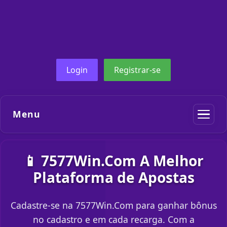
Login
Registrar-se
Menu
📱 7577Win.Com A Melhor
Plataforma de Apostas
Cadastre-se na 7577Win.Com para ganhar bônus
no cadastro e em cada recarga. Com a