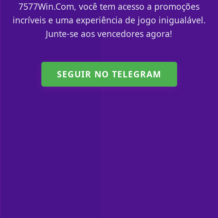
7577Win.Com, você tem acesso a promoções
incríveis e uma experiência de jogo inigualável.
Junte-se aos vencedores agora!
SEGUIR NO TELEGRAM