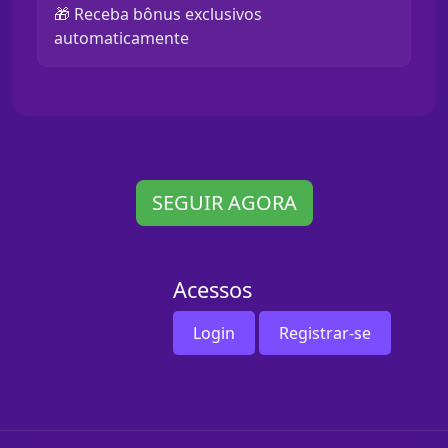
🎁 Receba bônus exclusivos
automaticamente
SEGUIR AGORA
Acessos
Login
Registrar-se