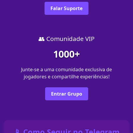
Falar Suporte
👥 Comunidade VIP
1000+
Junte-se a uma comunidade exclusiva de
jogadores e compartilhe experiências!
Entrar Grupo
📱 Como Seguir no Telegram