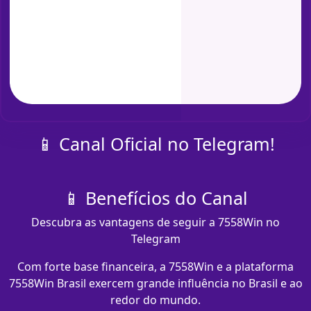
📱 Canal Oficial no Telegram!
📱 Benefícios do Canal
Descubra as vantagens de seguir a 7558Win no
Telegram
Com forte base financeira, a 7558Win e a plataforma
7558Win Brasil exercem grande influência no Brasil e ao
redor do mundo.