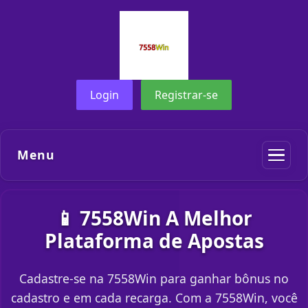
Login
Registrar-se
Menu
📱 7558Win A Melhor
Plataforma de Apostas
Cadastre-se na 7558Win para ganhar bônus no
cadastro e em cada recarga. Com a 7558Win, você