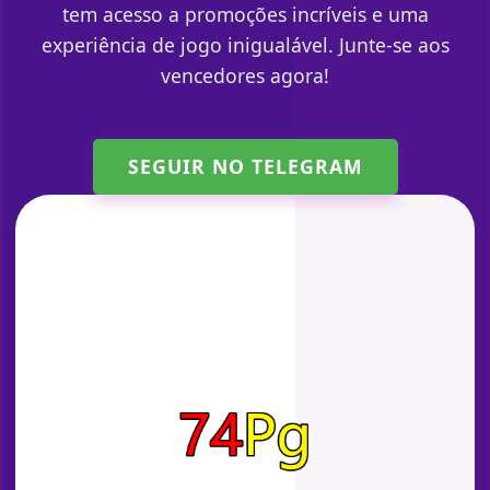
tem acesso a promoções incríveis e uma
experiência de jogo inigualável. Junte-se aos
vencedores agora!
SEGUIR NO TELEGRAM