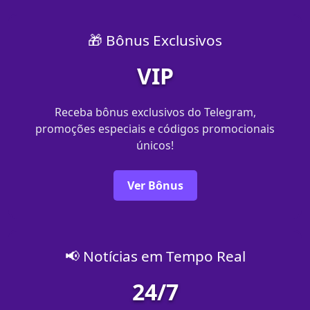
🎁 Bônus Exclusivos
VIP
Receba bônus exclusivos do Telegram,
promoções especiais e códigos promocionais
únicos!
Ver Bônus
📢 Notícias em Tempo Real
24/7