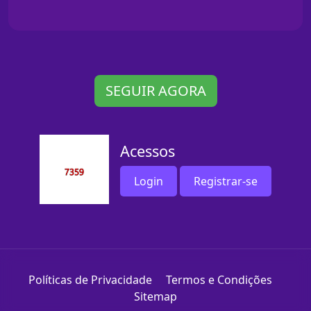
SEGUIR AGORA
Acessos
Login
Registrar-se
Políticas de Privacidade
Termos e Condições
Sitemap