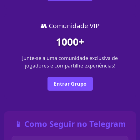
👥 Comunidade VIP
1000+
Junte-se a uma comunidade exclusiva de
jogadores e compartilhe experiências!
Entrar Grupo
📱 Como Seguir no Telegram