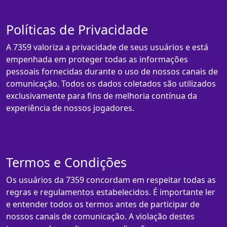
Políticas de Privacidade
A 7359 valoriza a privacidade de seus usuários e está
empenhada em proteger todas as informações
pessoais fornecidas durante o uso de nossos canais de
comunicação. Todos os dados coletados são utilizados
exclusivamente para fins de melhoria contínua da
experiência de nossos jogadores.
Termos e Condições
Os usuários da 7359 concordam em respeitar todas as
regras e regulamentos estabelecidos. É importante ler
e entender todos os termos antes de participar de
nossos canais de comunicação. A violação destes