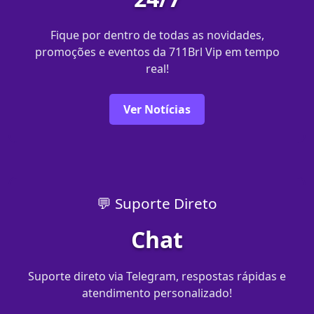
Fique por dentro de todas as novidades,
promoções e eventos da 711Brl Vip em tempo
real!
Ver Notícias
💬 Suporte Direto
Chat
Suporte direto via Telegram, respostas rápidas e
atendimento personalizado!