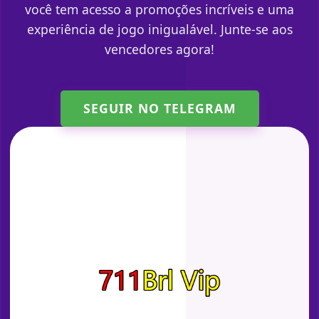
você tem acesso a promoções incríveis e uma
experiência de jogo inigualável. Junte-se aos
vencedores agora!
SEGUIR NO TELEGRAM