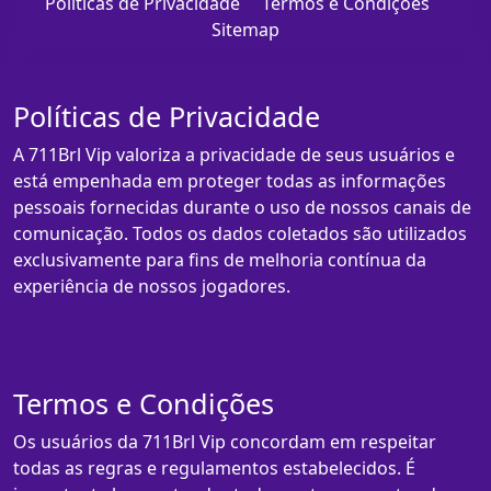
Políticas de Privacidade
Termos e Condições
Sitemap
Políticas de Privacidade
A 711Brl Vip valoriza a privacidade de seus usuários e
está empenhada em proteger todas as informações
pessoais fornecidas durante o uso de nossos canais de
comunicação. Todos os dados coletados são utilizados
exclusivamente para fins de melhoria contínua da
experiência de nossos jogadores.
Termos e Condições
Os usuários da 711Brl Vip concordam em respeitar
todas as regras e regulamentos estabelecidos. É