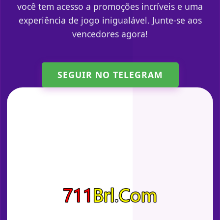
você tem acesso a promoções incríveis e uma
experiência de jogo inigualável. Junte-se aos
vencedores agora!
SEGUIR NO TELEGRAM