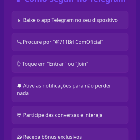
📱 Baixe o app Telegram no seu dispositivo
🔍 Procure por "@711Brl.ComOficial"
👆 Toque em "Entrar" ou "Join"
🔔 Ative as notificações para não perder
nada
💬 Participe das conversas e interaja
🎁 Receba bônus exclusivos