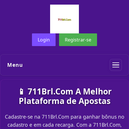
Login
Registrar-se
Menu
📱 711Brl.Com A Melhor
Plataforma de Apostas
Cadastre-se na 711Brl.Com para ganhar bônus no
cadastro e em cada recarga. Com a 711Brl.Com,