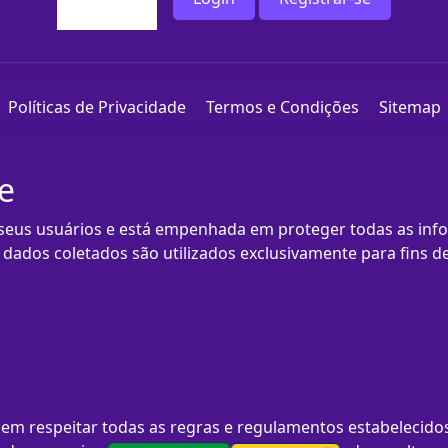
Políticas de Privacidade
Termos e Condições
Sitemap
de
e seus usuários e está empenhada em proteger todas as inf
dados coletados são utilizados exclusivamente para fins d
m respeitar todas as regras e regulamentos estabelecidos.