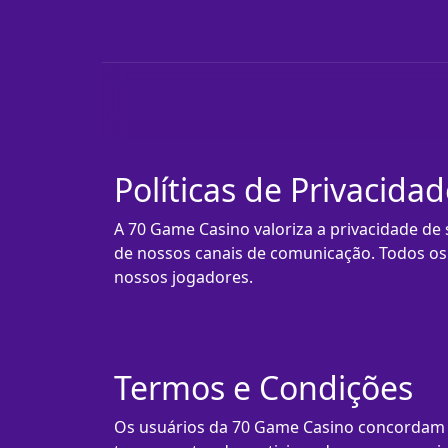
Políticas de Privacida
A 70 Game Casino valoriza a privacidade d
de nossos canais de comunicação. Todos os 
nossos jogadores.
Termos e Condições
Os usuários da 70 Game Casino concordam e