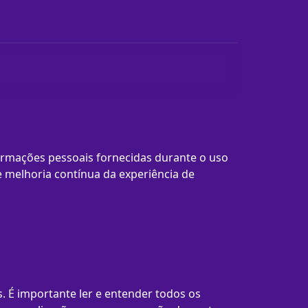
ormações pessoais fornecidas durante o uso
e melhoria contínua da experiência de
 É importante ler e entender todos os