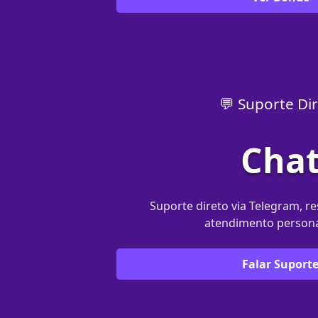
💬 Suporte Di
Cha
Suporte direto via Telegram, r
atendimento persona
Falar Suport