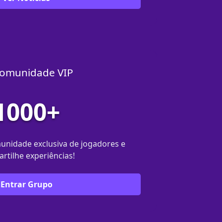
Comunidade VIP
1000+
unidade exclusiva de jogadores e
rtilhe experiências!
Entrar Grupo