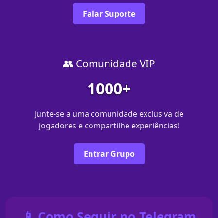
Falar Suporte
👥 Comunidade VIP
1000+
Junte-se a uma comunidade exclusiva de
jogadores e compartilhe experiências!
Entrar Grupo
📱 Como Seguir no Telegram