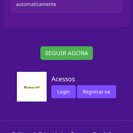
automaticamente
SEGUIR AGORA
Acessos
Login
Registrar-se