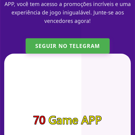
APP, você tem acesso a promoções incríveis e uma
experiência de jogo inigualável. Junte-se aos
vencedores agora!
SEGUIR NO TELEGRAM