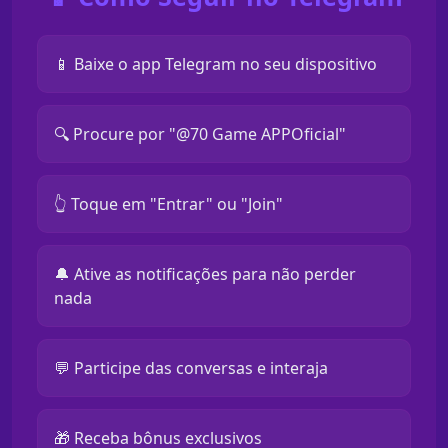
📱 Baixe o app Telegram no seu dispositivo
🔍 Procure por "@70 Game APPOficial"
👆 Toque em "Entrar" ou "Join"
🔔 Ative as notificações para não perder
nada
💬 Participe das conversas e interaja
🎁 Receba bônus exclusivos