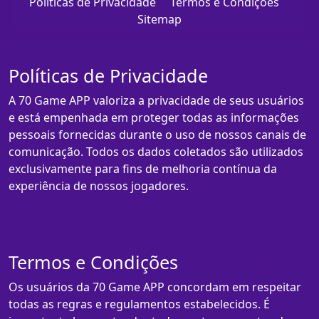
Políticas de Privacidade
Termos e Condições
Sitemap
Políticas de Privacidade
A 70 Game APP valoriza a privacidade de seus usuários
e está empenhada em proteger todas as informações
pessoais fornecidas durante o uso de nossos canais de
comunicação. Todos os dados coletados são utilizados
exclusivamente para fins de melhoria contínua da
experiência de nossos jogadores.
Termos e Condições
Os usuários da 70 Game APP concordam em respeitar
todas as regras e regulamentos estabelecidos. É