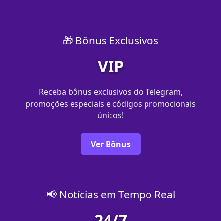
🎁 Bônus Exclusivos
VIP
Receba bônus exclusivos do Telegram,
promoções especiais e códigos promocionais
únicos!
Ver Bônus
📢 Notícias em Tempo Real
24/7