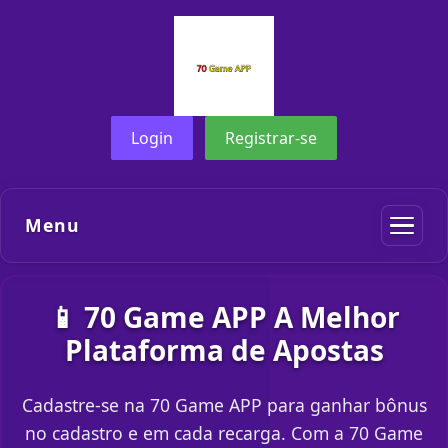
Login
Registrar-se
Menu
📱 70 Game APP A Melhor
Plataforma de Apostas
Cadastre-se na 70 Game APP para ganhar bônus
no cadastro e em cada recarga. Com a 70 Game