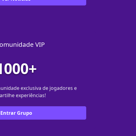
Comunidade VIP
1000+
unidade exclusiva de jogadores e
rtilhe experiências!
Entrar Grupo