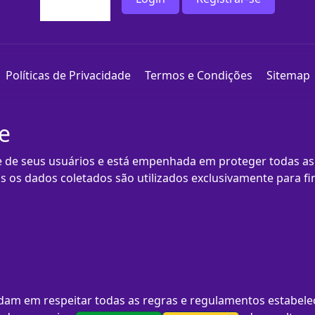
Políticas de Privacidade
Termos e Condições
Sitemap
de
de de seus usuários e está empenhada em proteger todas as
 os dados coletados são utilizados exclusivamente para fi
am em respeitar todas as regras e regulamentos estabeleci