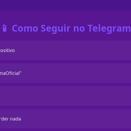
📱 Como Seguir no Telegram
ositivo
maOficial"
erder nada