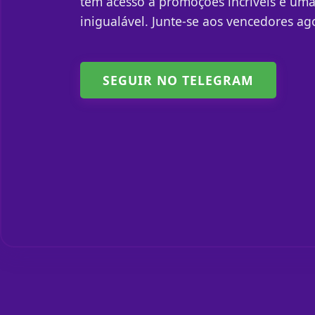
tem acesso a promoções incríveis e uma
inigualável. Junte-se aos vencedores ag
SEGUIR NO TELEGRAM