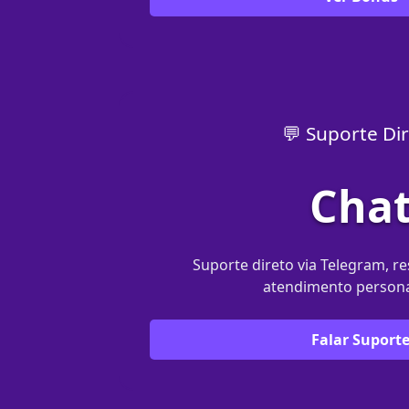
💬 Suporte Di
Cha
Suporte direto via Telegram, r
atendimento persona
Falar Suport