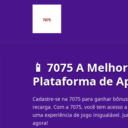
📱 7075 A Melhor
Plataforma de A
Cadastre-se na 7075 para ganhar bônus
recarga. Com a 7075, você tem acesso a
uma experiência de jogo inigualável. J
agora!