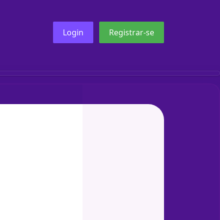
Login
Registrar-se