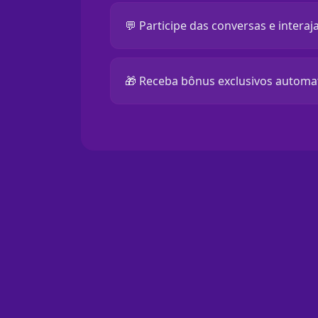
💬 Participe das conversas e interaj
🎁 Receba bônus exclusivos autom