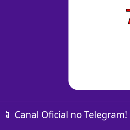
📱 Canal Oficial no Telegram!