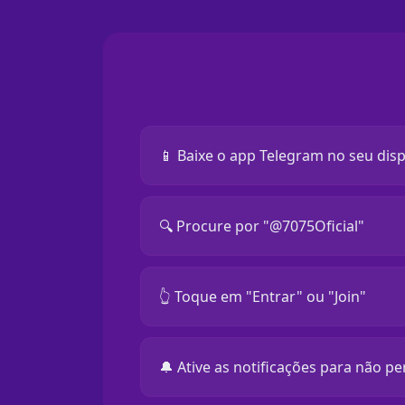
📱 Baixe o app Telegram no seu disp
🔍 Procure por "@7075Oficial"
👆 Toque em "Entrar" ou "Join"
🔔 Ative as notificações para não p