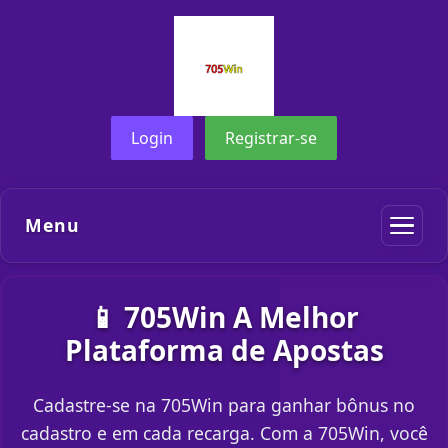
Login
Registrar-se
Menu
📱 705Win A Melhor
Plataforma de Apostas
Cadastre-se na 705Win para ganhar bônus no
cadastro e em cada recarga. Com a 705Win, você