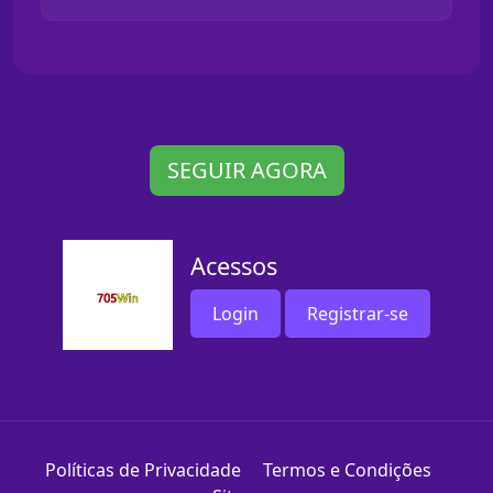
SEGUIR AGORA
Acessos
Login
Registrar-se
Políticas de Privacidade
Termos e Condições