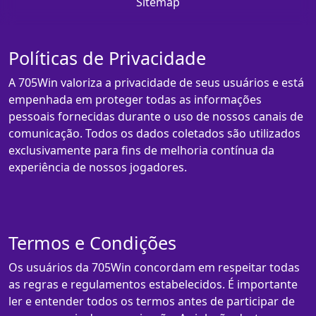
Sitemap
Políticas de Privacidade
A 705Win valoriza a privacidade de seus usuários e está
empenhada em proteger todas as informações
pessoais fornecidas durante o uso de nossos canais de
comunicação. Todos os dados coletados são utilizados
exclusivamente para fins de melhoria contínua da
experiência de nossos jogadores.
Termos e Condições
Os usuários da 705Win concordam em respeitar todas
as regras e regulamentos estabelecidos. É importante
ler e entender todos os termos antes de participar de