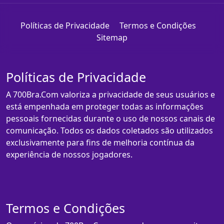
Políticas de Privacidade
Termos e Condições
Sitemap
Políticas de Privacidade
A 700Bra.Com valoriza a privacidade de seus usuários e
está empenhada em proteger todas as informações
pessoais fornecidas durante o uso de nossos canais de
comunicação. Todos os dados coletados são utilizados
exclusivamente para fins de melhoria contínua da
experiência de nossos jogadores.
Termos e Condições