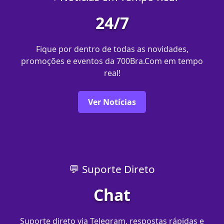
24/7
Fique por dentro de todas as novidades,
promoções e eventos da 700Bra.Com em tempo
real!
Ver Notícias
💬 Suporte Direto
Chat
Suporte direto via Telegram, respostas rápidas e