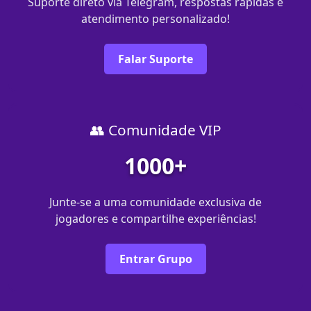
Suporte direto via Telegram, respostas rápidas e
atendimento personalizado!
Falar Suporte
👥 Comunidade VIP
1000+
Junte-se a uma comunidade exclusiva de
jogadores e compartilhe experiências!
Entrar Grupo