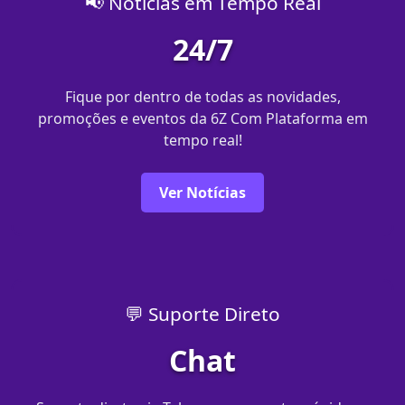
📢 Notícias em Tempo Real
24/7
Fique por dentro de todas as novidades,
promoções e eventos da 6Z Com Plataforma em
tempo real!
Ver Notícias
💬 Suporte Direto
Chat