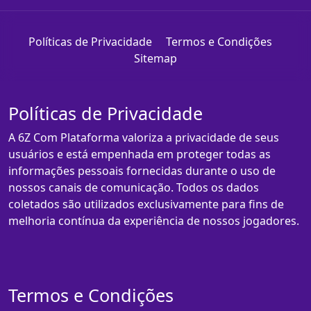
Políticas de Privacidade
Termos e Condições
Sitemap
Políticas de Privacidade
A 6Z Com Plataforma valoriza a privacidade de seus
usuários e está empenhada em proteger todas as
informações pessoais fornecidas durante o uso de
nossos canais de comunicação. Todos os dados
coletados são utilizados exclusivamente para fins de
melhoria contínua da experiência de nossos jogadores.
Termos e Condições