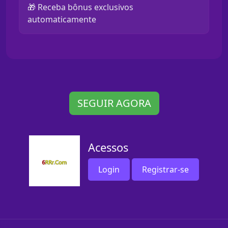
🎁 Receba bônus exclusivos
automaticamente
SEGUIR AGORA
Acessos
Login
Registrar-se