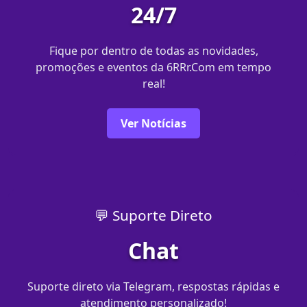
24/7
Fique por dentro de todas as novidades,
promoções e eventos da 6RRr.Com em tempo
real!
Ver Notícias
💬 Suporte Direto
Chat
Suporte direto via Telegram, respostas rápidas e
atendimento personalizado!