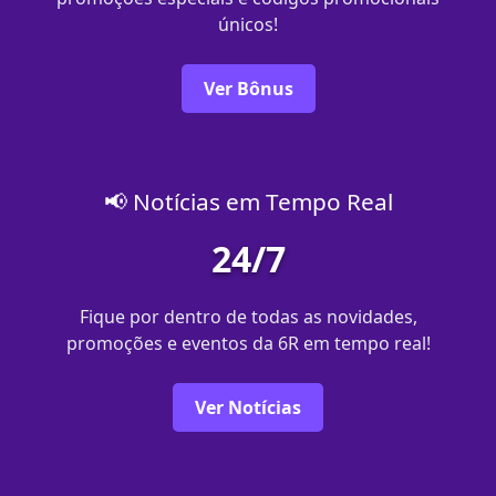
únicos!
Ver Bônus
📢 Notícias em Tempo Real
24/7
Fique por dentro de todas as novidades,
promoções e eventos da 6R em tempo real!
Ver Notícias