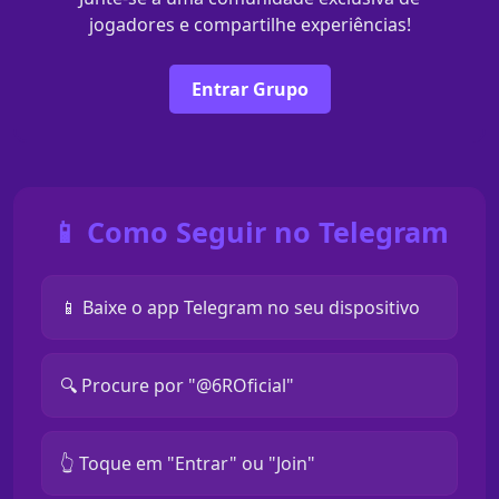
jogadores e compartilhe experiências!
Entrar Grupo
📱 Como Seguir no Telegram
📱 Baixe o app Telegram no seu dispositivo
🔍 Procure por "@6ROficial"
👆 Toque em "Entrar" ou "Join"