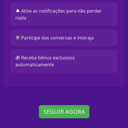
🔔 Ative as notificações para não perder
nada
💬 Participe das conversas e interaja
🎁 Receba bônus exclusivos
automaticamente
SEGUIR AGORA