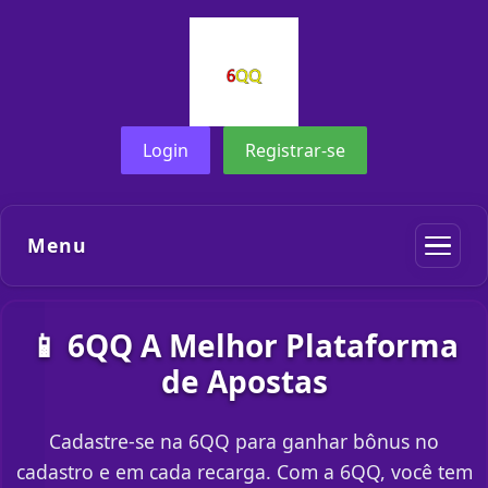
Login
Registrar-se
Menu
📱 6QQ A Melhor Plataforma
de Apostas
Cadastre-se na 6QQ para ganhar bônus no
cadastro e em cada recarga. Com a 6QQ, você tem