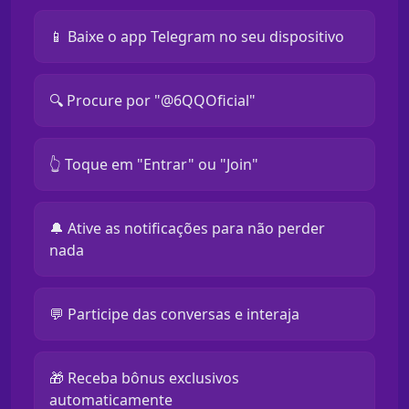
📱 Baixe o app Telegram no seu dispositivo
🔍 Procure por "@6QQOficial"
👆 Toque em "Entrar" ou "Join"
🔔 Ative as notificações para não perder
nada
💬 Participe das conversas e interaja
🎁 Receba bônus exclusivos
automaticamente