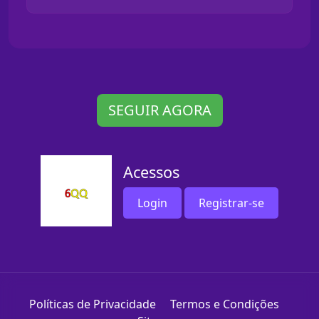
SEGUIR AGORA
Acessos
Login
Registrar-se
Políticas de Privacidade
Termos e Condições