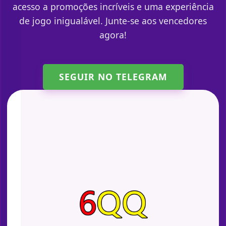
acesso a promoções incríveis e uma experiência
de jogo inigualável. Junte-se aos vencedores
agora!
SEGUIR NO TELEGRAM