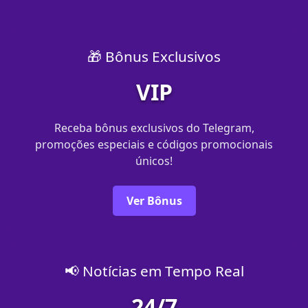
🎁 Bônus Exclusivos
VIP
Receba bônus exclusivos do Telegram,
promoções especiais e códigos promocionais
únicos!
Ver Bônus
📢 Notícias em Tempo Real
24/7