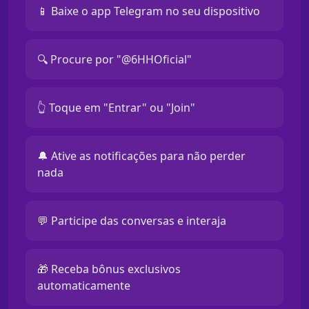
📱 Baixe o app Telegram no seu dispositivo
🔍 Procure por "@6HHOficial"
👆 Toque em "Entrar" ou "Join"
🔔 Ative as notificações para não perder
nada
💬 Participe das conversas e interaja
🎁 Receba bônus exclusivos
automaticamente