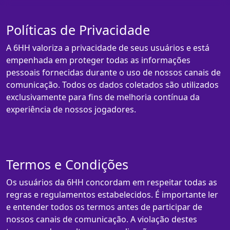
Políticas de Privacidade
A 6HH valoriza a privacidade de seus usuários e está
empenhada em proteger todas as informações
pessoais fornecidas durante o uso de nossos canais de
comunicação. Todos os dados coletados são utilizados
exclusivamente para fins de melhoria contínua da
experiência de nossos jogadores.
Termos e Condições
Os usuários da 6HH concordam em respeitar todas as
regras e regulamentos estabelecidos. É importante ler
e entender todos os termos antes de participar de
nossos canais de comunicação. A violação destes