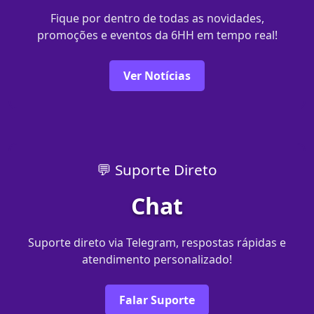
Fique por dentro de todas as novidades,
promoções e eventos da 6HH em tempo real!
Ver Notícias
💬 Suporte Direto
Chat
Suporte direto via Telegram, respostas rápidas e
atendimento personalizado!
Falar Suporte