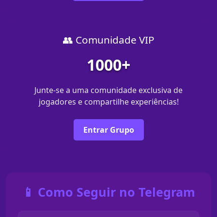
👥 Comunidade VIP
1000+
Junte-se a uma comunidade exclusiva de
jogadores e compartilhe experiências!
Entrar Grupo
📱 Como Seguir no Telegram