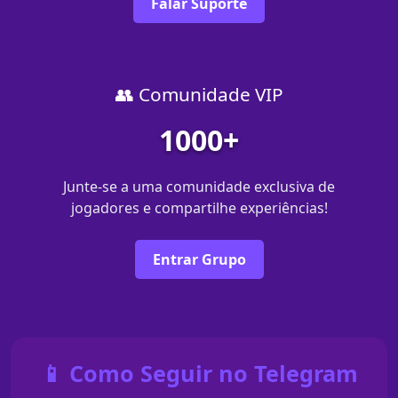
Falar Suporte
👥 Comunidade VIP
1000+
Junte-se a uma comunidade exclusiva de
jogadores e compartilhe experiências!
Entrar Grupo
📱 Como Seguir no Telegram