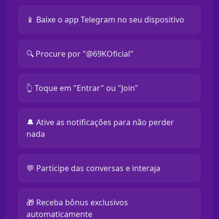
📱 Baixe o app Telegram no seu dispositivo
🔍 Procure por "@69KOficial"
👆 Toque em "Entrar" ou "Join"
🔔 Ative as notificações para não perder
nada
💬 Participe das conversas e interaja
🎁 Receba bônus exclusivos
automaticamente