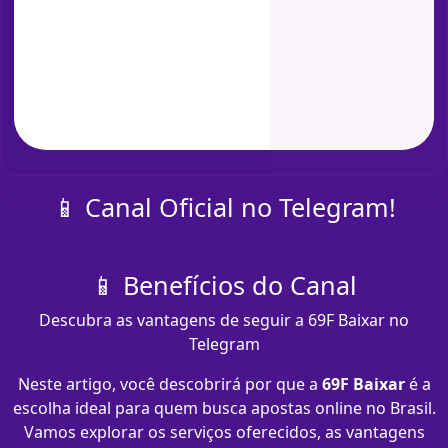
📱 Canal Oficial no Telegram!
📱 Benefícios do Canal
Descubra as vantagens de seguir a 69F Baixar no
Telegram
Neste artigo, você descobrirá por que a
69F Baixar
é a
escolha ideal para quem busca apostas online no Brasil.
Vamos explorar os serviços oferecidos, as vantagens