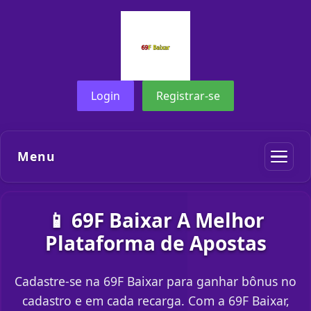
Login
Registrar-se
Menu
📱 69F Baixar A Melhor
Plataforma de Apostas
Cadastre-se na 69F Baixar para ganhar bônus no
cadastro e em cada recarga. Com a 69F Baixar,