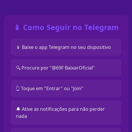
📱 Como Seguir no Telegram
📱 Baixe o app Telegram no seu dispositivo
🔍 Procure por "@69F BaixarOficial"
👆 Toque em "Entrar" ou "Join"
🔔 Ative as notificações para não perder
nada