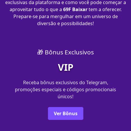
exclusivas da plataforma e como você pode começar a
aproveitar tudo o que a
69F Baixar
tem a oferecer.
Prepare-se para mergulhar em um universo de
diversão e possibilidades!
🎁 Bônus Exclusivos
VIP
Receba bônus exclusivos do Telegram,
promoções especiais e códigos promocionais
únicos!
Ver Bônus