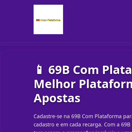
📱 69B Com Plat
Melhor Platafor
Apostas
Cadastre-se na 69B Com Plataforma pa
cadastro e em cada recarga. Com a 69B