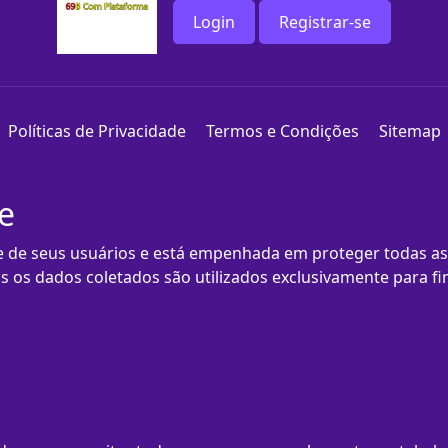
Login
Registrar-se
Políticas de Privacidade
Termos e Condições
Sitemap
de
de de seus usuários e está empenhada em proteger todas as
 os dados coletados são utilizados exclusivamente para fi