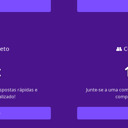
reto
👥 
t
espostas rápidas e
Junte-se a uma com
lizado!
compa
e