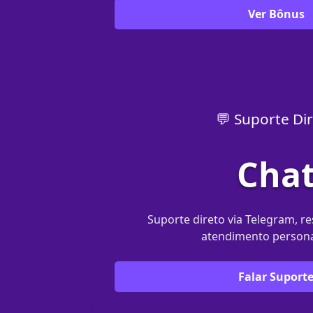
Ver Bônus
💬 Suporte Di
Cha
Suporte direto via Telegram, r
atendimento persona
Falar Suport