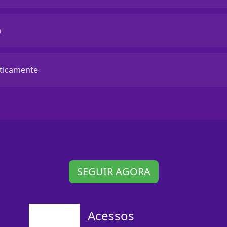
a
aticamente
SEGUIR AGORA
Acessos