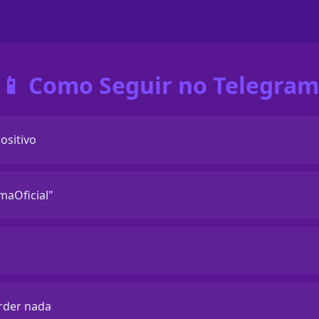
📱 Como Seguir no Telegram
ositivo
maOficial"
erder nada