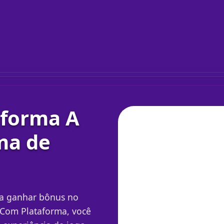
aforma A
ma de
ra ganhar bônus no
 Com Plataforma, você