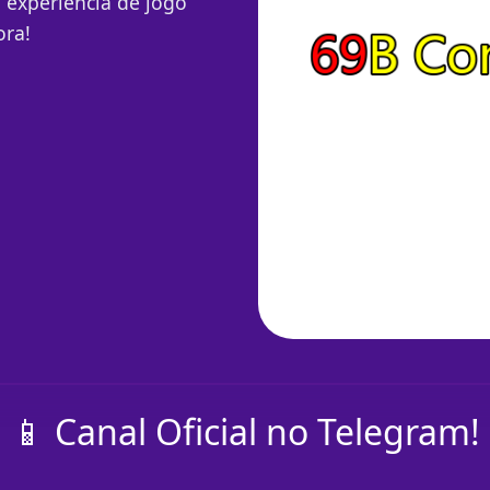
 experiência de jogo
ora!
📱 Canal Oficial no Telegram!