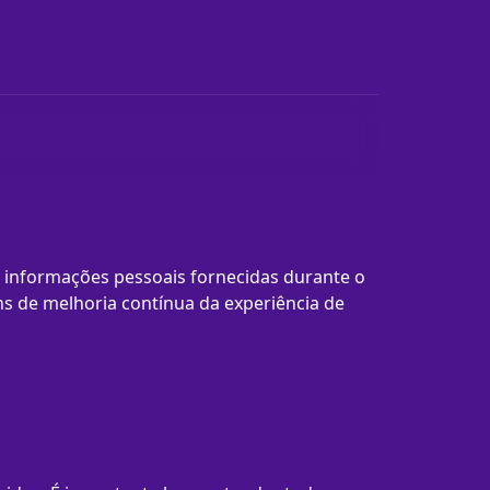
 informações pessoais fornecidas durante o
ns de melhoria contínua da experiência de