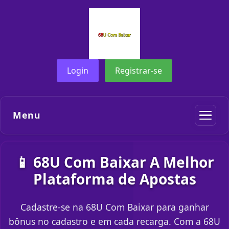
Login
Registrar-se
Menu
📱 68U Com Baixar A Melhor
Plataforma de Apostas
Cadastre-se na 68U Com Baixar para ganhar
bônus no cadastro e em cada recarga. Com a 68U