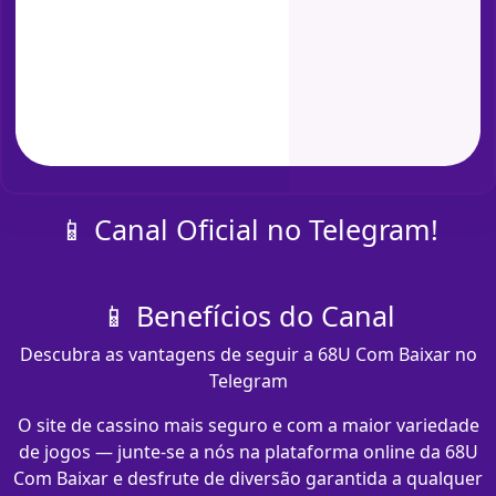
📱 Canal Oficial no Telegram!
📱 Benefícios do Canal
Descubra as vantagens de seguir a 68U Com Baixar no
Telegram
O site de cassino mais seguro e com a maior variedade
de jogos — junte-se a nós na plataforma online da 68U
Com Baixar e desfrute de diversão garantida a qualquer