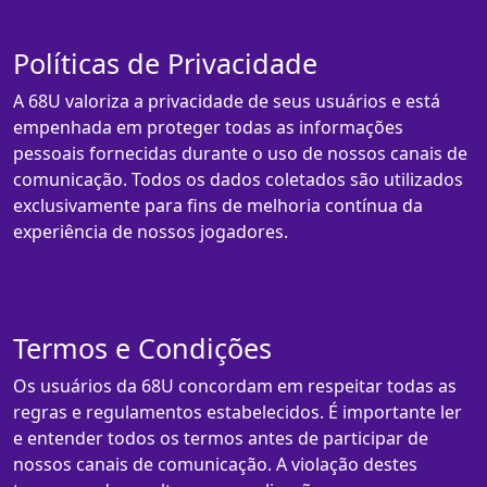
Políticas de Privacidade
A 68U valoriza a privacidade de seus usuários e está
empenhada em proteger todas as informações
pessoais fornecidas durante o uso de nossos canais de
comunicação. Todos os dados coletados são utilizados
exclusivamente para fins de melhoria contínua da
experiência de nossos jogadores.
Termos e Condições
Os usuários da 68U concordam em respeitar todas as
regras e regulamentos estabelecidos. É importante ler
e entender todos os termos antes de participar de
nossos canais de comunicação. A violação destes