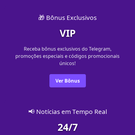
🎁 Bônus Exclusivos
VIP
Receba bônus exclusivos do Telegram,
promoções especiais e códigos promocionais
únicos!
Ver Bônus
📢 Notícias em Tempo Real
24/7