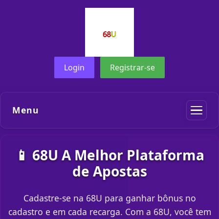
Login
Registrar-se
Menu
📱 68U A Melhor Plataforma
de Apostas
Cadastre-se na 68U para ganhar bônus no
cadastro e em cada recarga. Com a 68U, você tem