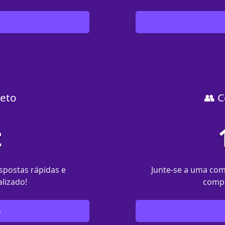
reto
👥 
t
espostas rápidas e
Junte-se a uma com
lizado!
compa
e