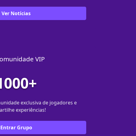
Ver Notícias
Comunidade VIP
1000+
unidade exclusiva de jogadores e
rtilhe experiências!
Entrar Grupo