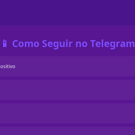
📱 Como Seguir no Telegram
ositivo