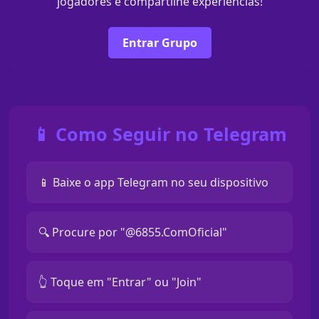
jogadores e compartilhe experiências!
Entrar Grupo
📱 Como Seguir no Telegram
📱 Baixe o app Telegram no seu dispositivo
🔍 Procure por "@6855.ComOficial"
👆 Toque em "Entrar" ou "Join"