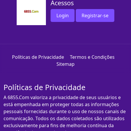
Acessos
Login
Registrar-se
Políticas de Privacidade
Termos e Condições
Sitemap
Políticas de Privacidade
A 6855.Com valoriza a privacidade de seus usuários e
está empenhada em proteger todas as informações
pessoais fornecidas durante o uso de nossos canais de
comunicação. Todos os dados coletados são utilizados
exclusivamente para fins de melhoria contínua da