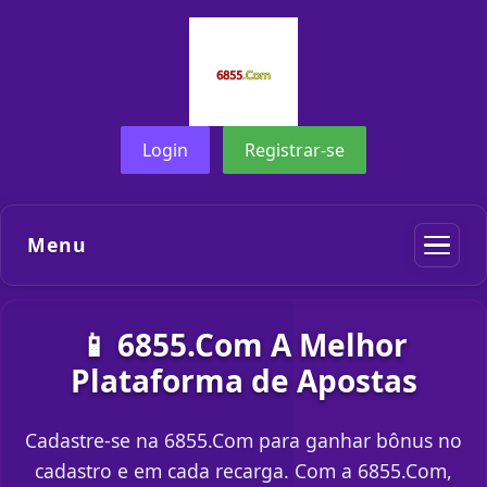
Login
Registrar-se
Menu
📱 6855.Com A Melhor
Plataforma de Apostas
Cadastre-se na 6855.Com para ganhar bônus no
cadastro e em cada recarga. Com a 6855.Com,