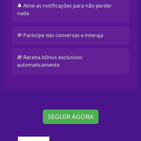
🔔 Ative as notificações para não perder
nada
💬 Participe das conversas e interaja
🎁 Receba bônus exclusivos
automaticamente
SEGUIR AGORA