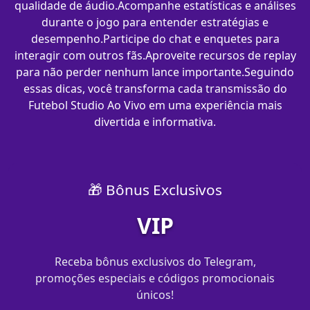
qualidade de áudio.Acompanhe estatísticas e análises
durante o jogo para entender estratégias e
desempenho.Participe do chat e enquetes para
interagir com outros fãs.Aproveite recursos de replay
para não perder nenhum lance importante.Seguindo
essas dicas, você transforma cada transmissão do
Futebol Studio Ao Vivo em uma experiência mais
divertida e informativa.
🎁 Bônus Exclusivos
VIP
Receba bônus exclusivos do Telegram,
promoções especiais e códigos promocionais
únicos!