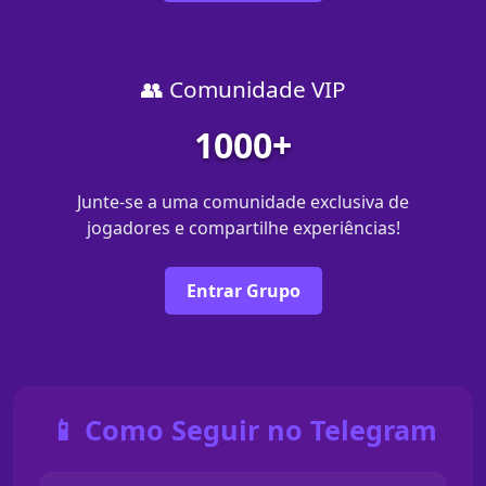
👥 Comunidade VIP
1000+
Junte-se a uma comunidade exclusiva de
jogadores e compartilhe experiências!
Entrar Grupo
📱 Como Seguir no Telegram