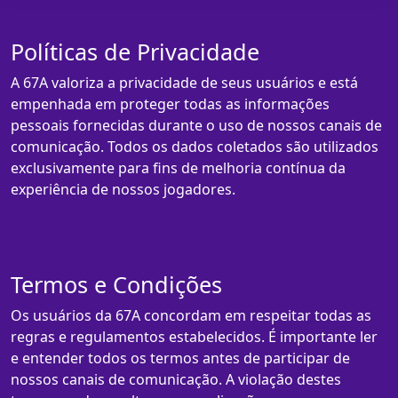
Políticas de Privacidade
A 67A valoriza a privacidade de seus usuários e está
empenhada em proteger todas as informações
pessoais fornecidas durante o uso de nossos canais de
comunicação. Todos os dados coletados são utilizados
exclusivamente para fins de melhoria contínua da
experiência de nossos jogadores.
Termos e Condições
Os usuários da 67A concordam em respeitar todas as
regras e regulamentos estabelecidos. É importante ler
e entender todos os termos antes de participar de
nossos canais de comunicação. A violação destes