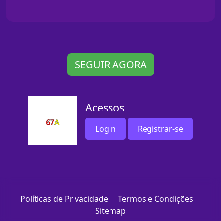
SEGUIR AGORA
Acessos
Login
Registrar-se
Políticas de Privacidade
Termos e Condições
Sitemap