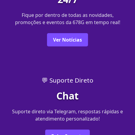
Fique por dentro de todas as novidades,
promoções e eventos da 678G em tempo real!
Ver Notícias
💬 Suporte Direto
Chat
Suporte direto via Telegram, respostas rápidas e
atendimento personalizado!