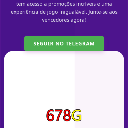
tem acesso a promoções incríveis e uma
experiência de jogo inigualável. Junte-se aos
vencedores agora!
SEGUIR NO TELEGRAM