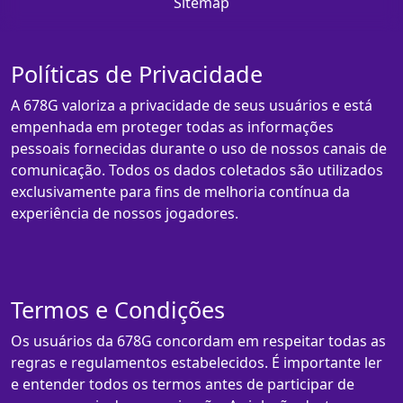
Sitemap
Políticas de Privacidade
A 678G valoriza a privacidade de seus usuários e está
empenhada em proteger todas as informações
pessoais fornecidas durante o uso de nossos canais de
comunicação. Todos os dados coletados são utilizados
exclusivamente para fins de melhoria contínua da
experiência de nossos jogadores.
Termos e Condições
Os usuários da 678G concordam em respeitar todas as
regras e regulamentos estabelecidos. É importante ler
e entender todos os termos antes de participar de