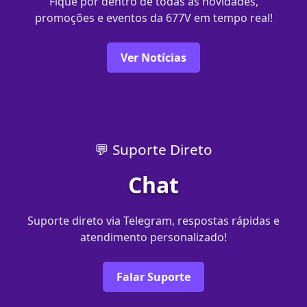
Fique por dentro de todas as novidades,
promoções e eventos da 677V em tempo real!
Ver Notícias
💬 Suporte Direto
Chat
Suporte direto via Telegram, respostas rápidas e
atendimento personalizado!
Falar Suporte