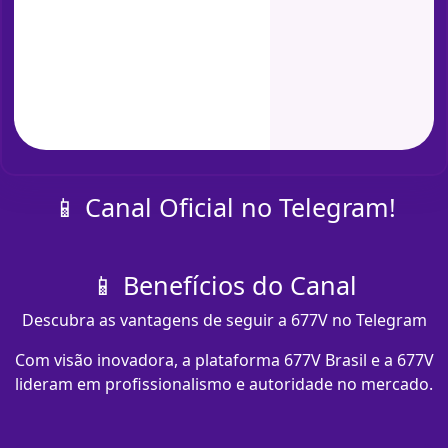
📱 Canal Oficial no Telegram!
📱 Benefícios do Canal
Descubra as vantagens de seguir a 677V no Telegram
Com visão inovadora, a plataforma 677V Brasil e a 677V
lideram em profissionalismo e autoridade no mercado.