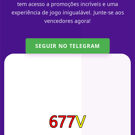
tem acesso a promoções incríveis e uma
experiência de jogo inigualável. Junte-se aos
vencedores agora!
SEGUIR NO TELEGRAM