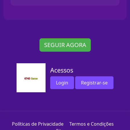
SEGUIR AGORA
Acessos
Login
Registrar-se
Políticas de Privacidade
Termos e Condições