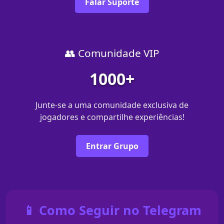
Falar Suporte
👥 Comunidade VIP
1000+
Junte-se a uma comunidade exclusiva de
jogadores e compartilhe experiências!
Entrar Grupo
📱 Como Seguir no Telegram