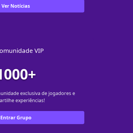
Ver Notícias
Comunidade VIP
1000+
unidade exclusiva de jogadores e
rtilhe experiências!
Entrar Grupo