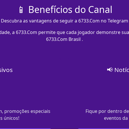
📱 Benefícios do Canal
Descubra as vantagens de seguir a 6733.Com no Telegram
idade, a 6733.Com permite que cada jogador demonstre suas
6733.Com Brasil .
sivos
📢 Notí
m, promoções especiais
Fique por dentro d
s únicos!
eventos da