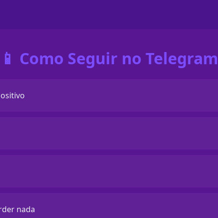
📱 Como Seguir no Telegram
ositivo
erder nada