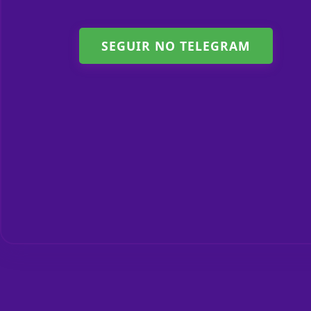
SEGUIR NO TELEGRAM