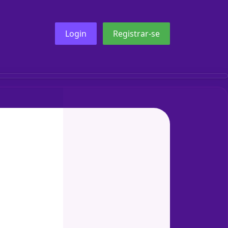
Login
Registrar-se