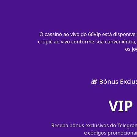
O cassino ao vivo do 66Vip está disponíve
crupiê ao vivo conforme sua conveniência,
os jo
🎁 Bônus Exclu
VIP
Receba bônus exclusivos do Telegra
e códigos promocionai