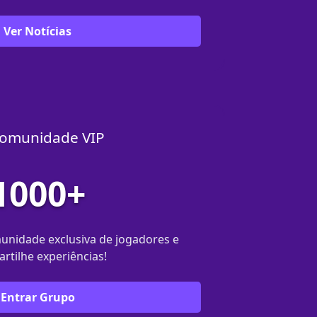
Ver Notícias
Comunidade VIP
1000+
unidade exclusiva de jogadores e
rtilhe experiências!
Entrar Grupo