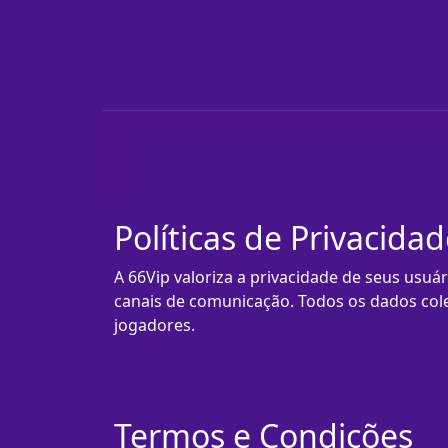
Políticas de Privacida
A 66Vip valoriza a privacidade de seus usu
canais de comunicação. Todos os dados cole
jogadores.
Termos e Condições